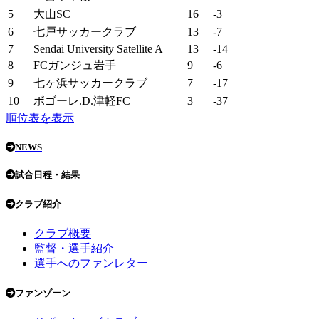
5
大山SC
16
-3
6
七戸サッカークラブ
13
-7
7
Sendai University Satellite A
13
-14
8
FCガンジュ岩手
9
-6
9
七ヶ浜サッカークラブ
7
-17
10
ボゴーレ.D.津軽FC
3
-37
順位表を表示
NEWS
試合日程・結果
クラブ紹介
クラブ概要
監督・選手紹介
選手へのファンレター
ファンゾーン