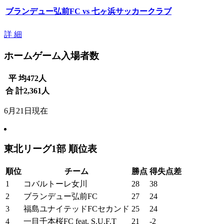
ブランデュー弘前FC vs 七ヶ浜サッカークラブ
詳 細
ホームゲーム入場者数
平 均
472
人
合 計
2,361
人
6月21日現在
東北リーグ1部 順位表
順位
チーム
勝点
得失点差
1
コバルトーレ女川
28
38
2
ブランデュー弘前FC
27
24
3
福島ユナイテッドFCセカンド
25
24
4
一目千本桜FC feat. S.U.F.T
21
-2