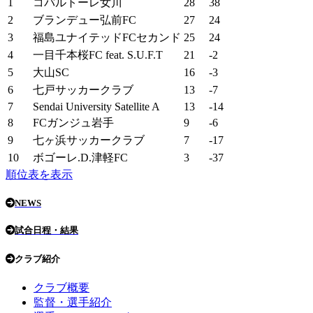
1
コバルトーレ女川
28
38
2
ブランデュー弘前FC
27
24
3
福島ユナイテッドFCセカンド
25
24
4
一目千本桜FC feat. S.U.F.T
21
-2
5
大山SC
16
-3
6
七戸サッカークラブ
13
-7
7
Sendai University Satellite A
13
-14
8
FCガンジュ岩手
9
-6
9
七ヶ浜サッカークラブ
7
-17
10
ボゴーレ.D.津軽FC
3
-37
順位表を表示
NEWS
試合日程・結果
クラブ紹介
クラブ概要
監督・選手紹介