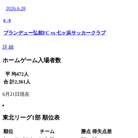
2026.6.28
6
-
0
ブランデュー弘前FC vs 七ヶ浜サッカークラブ
詳 細
ホームゲーム入場者数
平 均
472
人
合 計
2,361
人
6月21日現在
東北リーグ1部 順位表
順位
チーム
勝点
得失点差