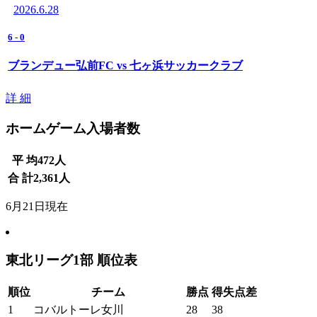
2026.6.28
6
-
0
ブランデュー弘前FC vs 七ヶ浜サッカークラブ
詳 細
ホームゲーム入場者数
平 均
472
人
合 計
2,361
人
6月21日現在
東北リーグ1部 順位表
順位
チーム
勝点
得失点差
1
コバルトーレ女川
28
38