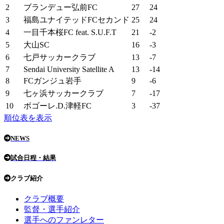
2
ブランデュー弘前FC
27
24
3
福島ユナイテッドFCセカンド
25
24
4
一目千本桜FC feat. S.U.F.T
21
-2
5
大山SC
16
-3
6
七戸サッカークラブ
13
-7
7
Sendai University Satellite A
13
-14
8
FCガンジュ岩手
9
-6
9
七ヶ浜サッカークラブ
7
-17
10
ボゴーレ.D.津軽FC
3
-37
順位表を表示
NEWS
試合日程・結果
クラブ紹介
クラブ概要
監督・選手紹介
選手へのファンレター