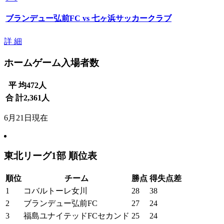
ブランデュー弘前FC vs 七ヶ浜サッカークラブ
詳 細
ホームゲーム入場者数
平 均
472
人
合 計
2,361
人
6月21日現在
東北リーグ1部 順位表
順位
チーム
勝点
得失点差
1
コバルトーレ女川
28
38
2
ブランデュー弘前FC
27
24
3
福島ユナイテッドFCセカンド
25
24