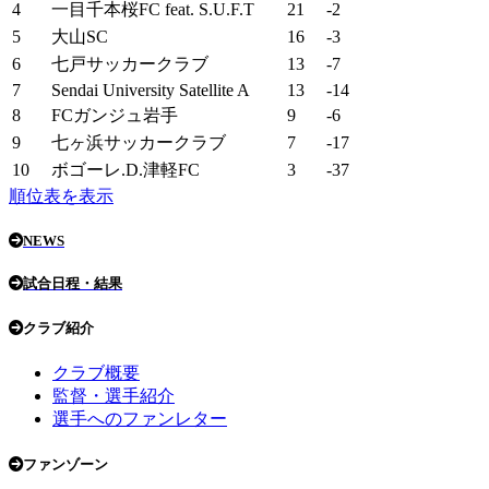
4
一目千本桜FC feat. S.U.F.T
21
-2
5
大山SC
16
-3
6
七戸サッカークラブ
13
-7
7
Sendai University Satellite A
13
-14
8
FCガンジュ岩手
9
-6
9
七ヶ浜サッカークラブ
7
-17
10
ボゴーレ.D.津軽FC
3
-37
順位表を表示
NEWS
試合日程・結果
クラブ紹介
クラブ概要
監督・選手紹介
選手へのファンレター
ファンゾーン