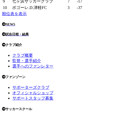
9
七ヶ浜サッカークラブ
7
-17
10
ボゴーレ.D.津軽FC
3
-37
順位表を表示
NEWS
試合日程・結果
クラブ紹介
クラブ概要
監督・選手紹介
選手へのファンレター
ファンゾーン
サポーターズクラブ
オフィシャルショップ
サポートスタッフ募集
サッカースクール