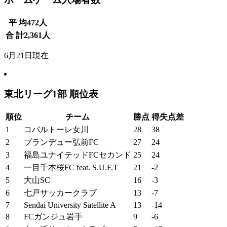
平 均
472
人
合 計
2,361
人
6月21日現在
東北リーグ1部 順位表
順位
チーム
勝点
得失点差
1
コバルトーレ女川
28
38
2
ブランデュー弘前FC
27
24
3
福島ユナイテッドFCセカンド
25
24
4
一目千本桜FC feat. S.U.F.T
21
-2
5
大山SC
16
-3
6
七戸サッカークラブ
13
-7
7
Sendai University Satellite A
13
-14
8
FCガンジュ岩手
9
-6