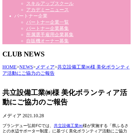
スキルアップスクール
アカデミーニュース
パートナー企業
パートナー企業一覧
パートナー企業募集
所属選手雇用企業募集
自販機オーナー募集
CLUB NEWS
HOME
>
NEWS
>
メディア
>
共立設備工業㈱様 美化ボランティ
ア活動にご協力のご報告
共立設備工業㈱様 美化ボランティア活
動にご協力のご報告
メディア
2021.10.28
ブランデュー弘前FCでは、
共立設備工業㈱
様が実施する「県ふるさ
との水辺サポーター制度」に基づく美化ボランティア活動にご協力