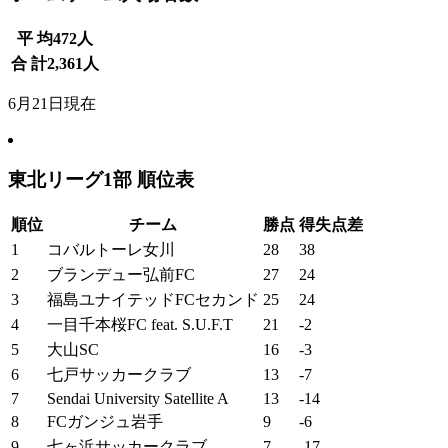
平 均
472
人
合 計
2,361
人
6月21日現在
東北リーグ1部 順位表
順位
チーム
勝点
得失点差
1
コバルトーレ女川
28
38
2
ブランデュー弘前FC
27
24
3
福島ユナイテッドFCセカンド
25
24
4
一目千本桜FC feat. S.U.F.T
21
-2
5
大山SC
16
-3
6
七戸サッカークラブ
13
-7
7
Sendai University Satellite A
13
-14
8
FCガンジュ岩手
9
-6
9
七ヶ浜サッカークラブ
7
-17