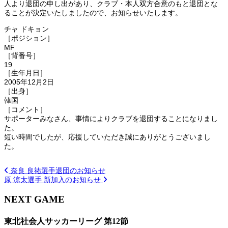
人より退団の申し出があり、クラブ・本人双方合意のもと退団とな
ることが決定いたしましたので、お知らせいたします。
チャ ドキョン
［ポジション］
MF
［背番号］
19
［生年月日］
2005年12月2日
［出身］
韓国
［コメント］
サポーターみなさん、事情によりクラブを退団することになりまし
た。
短い時間でしたが、応援していただき誠にありがとうございまし
た。
奈良 良祐選手退団のお知らせ
原 涼太選手 新加入のお知らせ
NEXT GAME
東北社会人サッカーリーグ 第12節