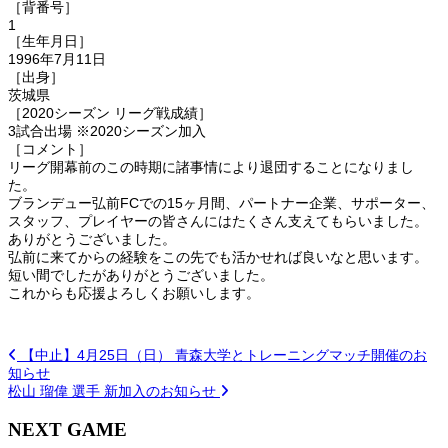
［背番号］
1
［生年月日］
1996年7月11日
［出身］
茨城県
［2020シーズン リーグ戦成績］
3試合出場 ※2020シーズン加入
［コメント］
リーグ開幕前のこの時期に諸事情により退団することになりまし
た。
ブランデュー弘前FCでの15ヶ月間、パートナー企業、サポーター、
スタッフ、プレイヤーの皆さんにはたくさん支えてもらいました。
ありがとうございました。
弘前に来てからの経験をこの先でも活かせれば良いなと思います。
短い間でしたがありがとうございました。
これからも応援よろしくお願いします。
【中止】4月25日（日） 青森大学とトレーニングマッチ開催のお
知らせ
松山 瑠偉 選手 新加入のお知らせ
NEXT GAME