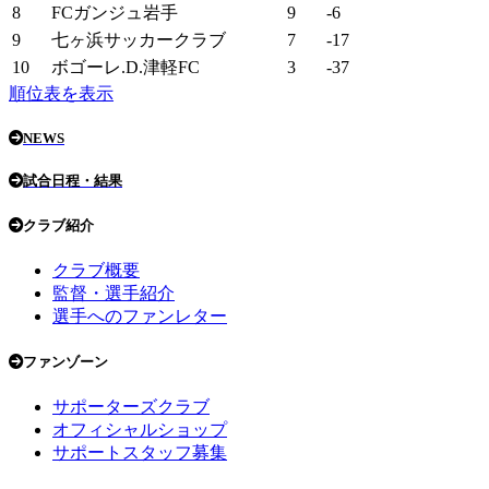
8
FCガンジュ岩手
9
-6
9
七ヶ浜サッカークラブ
7
-17
10
ボゴーレ.D.津軽FC
3
-37
順位表を表示
NEWS
試合日程・結果
クラブ紹介
クラブ概要
監督・選手紹介
選手へのファンレター
ファンゾーン
サポーターズクラブ
オフィシャルショップ
サポートスタッフ募集