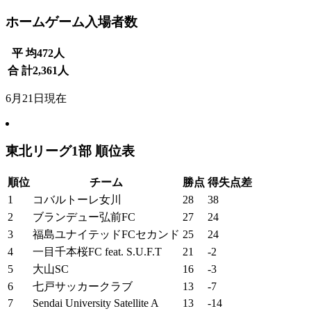
ホームゲーム入場者数
平 均
472
人
合 計
2,361
人
6月21日現在
東北リーグ1部 順位表
順位
チーム
勝点
得失点差
1
コバルトーレ女川
28
38
2
ブランデュー弘前FC
27
24
3
福島ユナイテッドFCセカンド
25
24
4
一目千本桜FC feat. S.U.F.T
21
-2
5
大山SC
16
-3
6
七戸サッカークラブ
13
-7
7
Sendai University Satellite A
13
-14