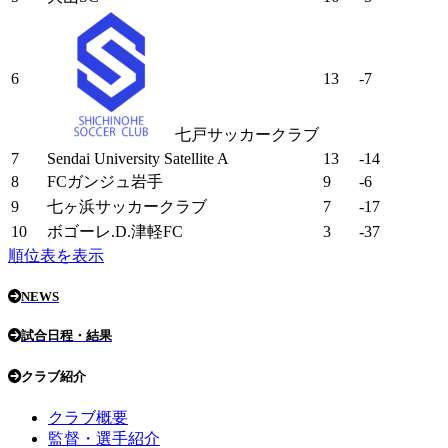
6
13
-7
七戸サッカークラブ
7
Sendai University Satellite A
13
-14
8
FCガンジュ岩手
9
-6
9
七ヶ浜サッカークラブ
7
-17
10
ボゴーレ.D.津軽FC
3
-37
順位表を表示
NEWS
試合日程・結果
クラブ紹介
クラブ概要
監督・選手紹介