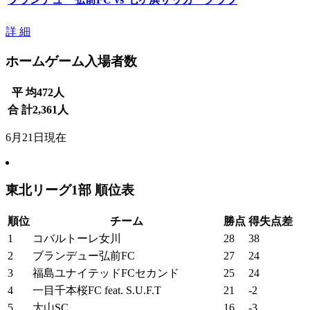
詳 細
ホームゲーム入場者数
平 均
472
人
合 計
2,361
人
6月21日現在
東北リーグ1部 順位表
順位
チーム
勝点
得失点差
1
コバルトーレ女川
28
38
2
ブランデュー弘前FC
27
24
3
福島ユナイテッドFCセカンド
25
24
4
一目千本桜FC feat. S.U.F.T
21
-2
5
大山SC
16
-3