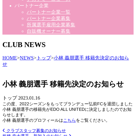
パートナー企業
パートナー企業一覧
パートナー企業募集
所属選手雇用企業募集
自販機オーナー募集
CLUB NEWS
HOME
>
NEWS
>
トップ
>
小林 義朋選手 移籍先決定のお知ら
せ
小林 義朋選手 移籍先決定のお知らせ
トップ
2023.01.16
この度、2022シーズンをもってブランデュー弘前FCを退団しました
小林 義朋選手の移籍先が
EDO ALL UNITED
に決定しましたのでお知
らせします。
小林 義朋選手のプロフィールは
こちら
をご覧ください。
クラブスタッフ募集のお知らせ
板橋 幸大選手 新加入のお知らせ