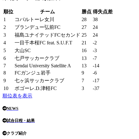
順位
チーム
勝点
得失点差
1
コバルトーレ女川
28
38
2
ブランデュー弘前FC
27
24
3
福島ユナイテッドFCセカンド
25
24
4
一目千本桜FC feat. S.U.F.T
21
-2
5
大山SC
16
-3
6
七戸サッカークラブ
13
-7
7
Sendai University Satellite A
13
-14
8
FCガンジュ岩手
9
-6
9
七ヶ浜サッカークラブ
7
-17
10
ボゴーレ.D.津軽FC
3
-37
順位表を表示
NEWS
試合日程・結果
クラブ紹介