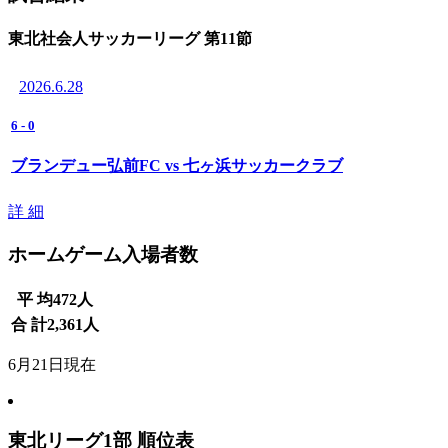
東北社会人サッカーリーグ 第11節
2026.6.28
6
-
0
ブランデュー弘前FC vs 七ヶ浜サッカークラブ
詳 細
ホームゲーム入場者数
平 均
472
人
合 計
2,361
人
6月21日現在
東北リーグ1部 順位表