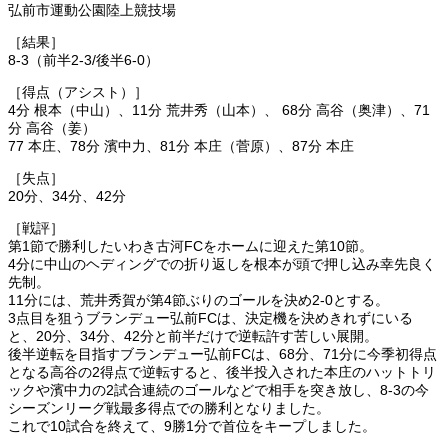
弘前市運動公園陸上競技場
［結果］
8-3（前半2-3/後半6-0）
［得点（アシスト）］
4分 根本（中山）、11分 荒井秀（山本）、 68分 高谷（奥津）、71
分 高谷（姜）
77 本庄、78分 濱中力、81分 本庄（菅原）、87分 本庄
［失点］
20分、34分、42分
［戦評］
第1節で勝利したいわき古河FCをホームに迎えた第10節。
4分に中山のヘディングでの折り返しを根本が頭で押し込み幸先良く
先制。
11分には、荒井秀賀が第4節ぶりのゴールを決め2-0とする。
3点目を狙うブランデュー弘前FCは、決定機を決めきれずにいる
と、20分、34分、42分と前半だけで逆転許す苦しい展開。
後半逆転を目指すブランデュー弘前FCは、68分、71分に今季初得点
となる高谷の2得点で逆転すると、後半投入された本庄のハットトリ
ックや濱中力の2試合連続のゴールなどで相手を突き放し、8-3の今
シーズンリーグ戦最多得点での勝利となりました。
これで10試合を終えて、9勝1分で首位をキープしました。