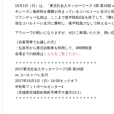
10月1日（日）は、「東北社会人サッカーリーグ 1部 第18節
今シーズン最終戦を優勝が決まっているコバルトーレ女川と
ブランデュー弘前は、ここまで後半戦8試合を終了して、7勝
首位コバルトーレ女川に勝利し、後半戦負けなしで終えるべ
アウェーでの戦いになりますが、ぜひご来場いただき、熱い
［自家用車でお越しの方］
・弘前市から東北自動車を利用して、4時間程度
会場までの経路は
こちらをご覧ください。
＊＊＊＊＊＊＊＊＊＊＊＊＊＊＊＊＊＊＊＊＊＊＊
2017東北社会人サッカーリーグ1部 第18節
vs コバルトーレ女川
2017年10月1日（日）14:00キックオフ
＠松島フットボールセンター1
（宮城県宮城郡松島町手樽字大蓬沢13-1）
＊＊＊＊＊＊＊＊＊＊＊＊＊＊＊＊＊＊＊＊＊＊＊