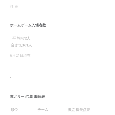
詳 細
ホームゲーム入場者数
平 均
472
人
合 計
2,361
人
6月21日現在
東北リーグ1部 順位表
順位
チーム
勝点
得失点差