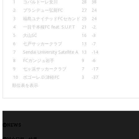
1
コバルトーレ女川
28
38
2
ブランデュー弘前FC
27
24
3
福島ユナイテッドFCセカンド
25
24
4
一目千本桜FC feat. S.U.F.T
21
-2
5
大山SC
16
-3
6
七戸サッカークラブ
13
-7
7
Sendai University Satellite A
13
-14
8
FCガンジュ岩手
9
-6
9
七ヶ浜サッカークラブ
7
-17
10
ボゴーレ.D.津軽FC
3
-37
順位表を表示
NEWS