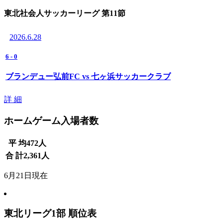
東北社会人サッカーリーグ 第11節
2026.6.28
6
-
0
ブランデュー弘前FC vs 七ヶ浜サッカークラブ
詳 細
ホームゲーム入場者数
平 均
472
人
合 計
2,361
人
6月21日現在
東北リーグ1部 順位表