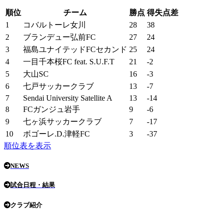
順位
チーム
勝点
得失点差
1
コバルトーレ女川
28
38
2
ブランデュー弘前FC
27
24
3
福島ユナイテッドFCセカンド
25
24
4
一目千本桜FC feat. S.U.F.T
21
-2
5
大山SC
16
-3
6
七戸サッカークラブ
13
-7
7
Sendai University Satellite A
13
-14
8
FCガンジュ岩手
9
-6
9
七ヶ浜サッカークラブ
7
-17
10
ボゴーレ.D.津軽FC
3
-37
順位表を表示
NEWS
試合日程・結果
クラブ紹介