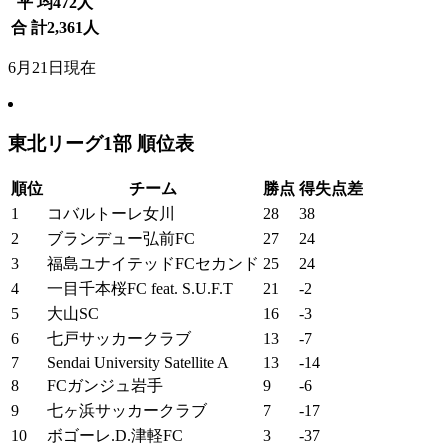
平 均
472
人
合 計
2,361
人
6月21日現在
東北リーグ1部 順位表
順位
チーム
勝点
得失点差
1
コバルトーレ女川
28
38
2
ブランデュー弘前FC
27
24
3
福島ユナイテッドFCセカンド
25
24
4
一目千本桜FC feat. S.U.F.T
21
-2
5
大山SC
16
-3
6
七戸サッカークラブ
13
-7
7
Sendai University Satellite A
13
-14
8
FCガンジュ岩手
9
-6
9
七ヶ浜サッカークラブ
7
-17
10
ボゴーレ.D.津軽FC
3
-37