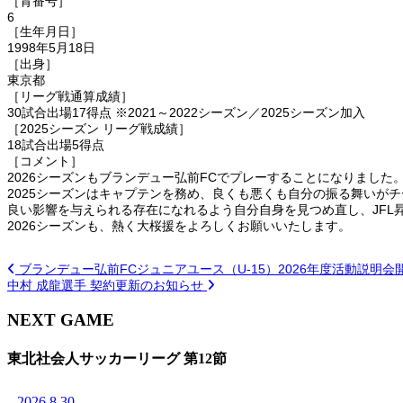
［背番号］
6
［生年月日］
1998年5月18日
［出身］
東京都
［リーグ戦通算成績］
30試合出場17得点 ※2021～2022シーズン／2025シーズン加入
［2025シーズン リーグ戦成績］
18試合出場5得点
［コメント］
2026シーズンもブランデュー弘前FCでプレーすることになりました
2025シーズンはキャプテンを務め、良くも悪くも自分の振る舞いが
良い影響を与えられる存在になれるよう自分自身を見つめ直し、JFL
2026シーズンも、熱く大桜援をよろしくお願いいたします。
ブランデュー弘前FCジュニアユース（U-15）2026年度活動説明
中村 成龍選手 契約更新のお知らせ
NEXT GAME
東北社会人サッカーリーグ 第12節
2026.8.30