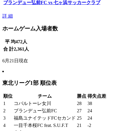
ブランデュー弘前FC vs 七ヶ浜サッカークラブ
詳 細
ホームゲーム入場者数
平 均
472
人
合 計
2,361
人
6月21日現在
東北リーグ1部 順位表
順位
チーム
勝点
得失点差
1
コバルトーレ女川
28
38
2
ブランデュー弘前FC
27
24
3
福島ユナイテッドFCセカンド
25
24
4
一目千本桜FC feat. S.U.F.T
21
-2