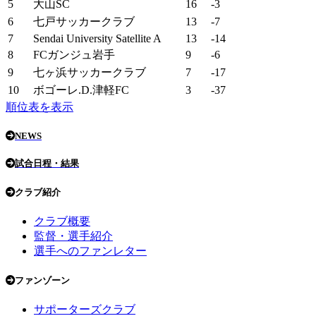
5
大山SC
16
-3
6
七戸サッカークラブ
13
-7
7
Sendai University Satellite A
13
-14
8
FCガンジュ岩手
9
-6
9
七ヶ浜サッカークラブ
7
-17
10
ボゴーレ.D.津軽FC
3
-37
順位表を表示
NEWS
試合日程・結果
クラブ紹介
クラブ概要
監督・選手紹介
選手へのファンレター
ファンゾーン
サポーターズクラブ