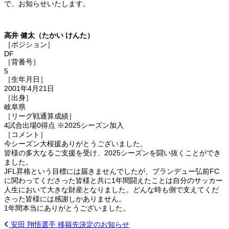
で、お知らせいたします。
高井 健太（たかい けんた）
［ポジション］
DF
［背番号］
5
［生年月日］
2001年4月21日
［出身］
岐阜県
［リーグ戦通算成績］
4試合出場0得点 ※2025シーズン加入
［コメント］
今シーズン大桜援ありがとうございました。
皆様の多大なるご支援を受け、2025シーズンを闘い抜くことができ
ました。
JFL昇格という目標には届きませんでしたが、ブランデュー弘前FC
に関わってくださった皆様と共に1年間闘えたことは自分のサッカー
人生において大きな財産となりました。どんな時も側で支えてくだ
さった皆様には感謝しかありません。
1年間本当にありがとうございました。
安田 翔悟選手 移籍先決定のお知らせ