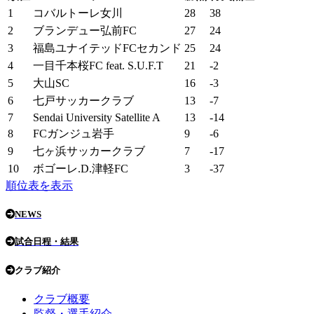
1
コバルトーレ女川
28
38
2
ブランデュー弘前FC
27
24
3
福島ユナイテッドFCセカンド
25
24
4
一目千本桜FC feat. S.U.F.T
21
-2
5
大山SC
16
-3
6
七戸サッカークラブ
13
-7
7
Sendai University Satellite A
13
-14
8
FCガンジュ岩手
9
-6
9
七ヶ浜サッカークラブ
7
-17
10
ボゴーレ.D.津軽FC
3
-37
順位表を表示
NEWS
試合日程・結果
クラブ紹介
クラブ概要
監督・選手紹介