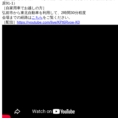
原91-1）
［自家用車でお越しの方］
弘前市から東北自動車を利用して、2時間30分程度
会場までの経路は
こちら
をご覧ください。
［配信］
https://youtube.com/live/KPt6Rvoe-K0