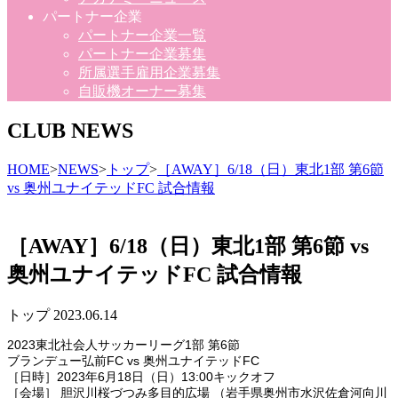
パートナー企業
パートナー企業一覧
パートナー企業募集
所属選手雇用企業募集
自販機オーナー募集
CLUB NEWS
HOME
>
NEWS
>
トップ
>
［AWAY］6/18（日）東北1部 第6節
vs 奥州ユナイテッドFC 試合情報
［AWAY］6/18（日）東北1部 第6節 vs
奥州ユナイテッドFC 試合情報
トップ
2023.06.14
2023東北社会人サッカーリーグ1部 第6節
ブランデュー弘前FC vs 奥州ユナイテッドFC
［日時］2023年6月18日（日）13:00キックオフ
［会場］ 胆沢川桜づつみ多目的広場 （岩手県奥州市水沢佐倉河向川