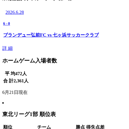
2026.6.28
6
-
0
ブランデュー弘前FC vs 七ヶ浜サッカークラブ
詳 細
ホームゲーム入場者数
平 均
472
人
合 計
2,361
人
6月21日現在
東北リーグ1部 順位表
順位
チーム
勝点
得失点差