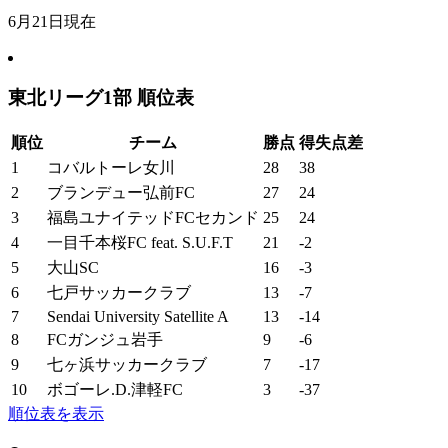
6月21日現在
東北リーグ1部 順位表
順位
チーム
勝点
得失点差
1
コバルトーレ女川
28
38
2
ブランデュー弘前FC
27
24
3
福島ユナイテッドFCセカンド
25
24
4
一目千本桜FC feat. S.U.F.T
21
-2
5
大山SC
16
-3
6
七戸サッカークラブ
13
-7
7
Sendai University Satellite A
13
-14
8
FCガンジュ岩手
9
-6
9
七ヶ浜サッカークラブ
7
-17
10
ボゴーレ.D.津軽FC
3
-37
順位表を表示