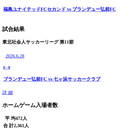
福島ユナイテッドFCセカンド vs ブランデュー弘前FC
試合結果
東北社会人サッカーリーグ 第11節
2026.6.28
6
-
0
ブランデュー弘前FC vs 七ヶ浜サッカークラブ
詳 細
ホームゲーム入場者数
平 均
472
人
合 計
2,361
人