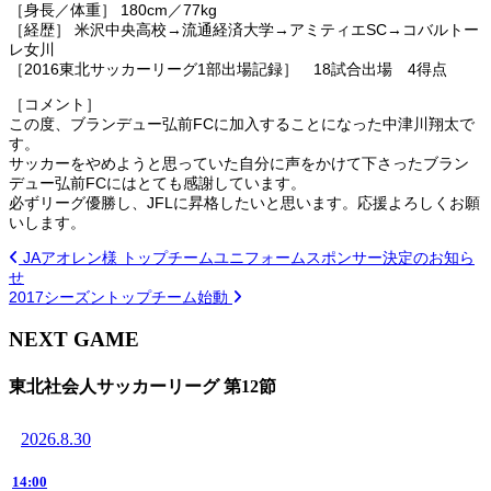
［身長／体重］ 180cm／77kg
［経歴］ 米沢中央高校→流通経済大学→アミティエSC→コバルトー
レ女川
［2016東北サッカーリーグ1部出場記録］ 18試合出場 4得点
［コメント］
この度、ブランデュー弘前FCに加入することになった中津川翔太で
す。
サッカーをやめようと思っていた自分に声をかけて下さったブラン
デュー弘前FCにはとても感謝しています。
必ずリーグ優勝し、JFLに昇格したいと思います。応援よろしくお願
いします。
JAアオレン様 トップチームユニフォームスポンサー決定のお知ら
せ
2017シーズントップチーム始動
NEXT GAME
東北社会人サッカーリーグ 第12節
2026.8.30
14:00