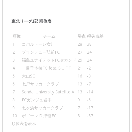
東北リーグ1部 順位表
順位
チーム
勝点
得失点差
1
コバルトーレ女川
28
38
2
ブランデュー弘前FC
27
24
3
福島ユナイテッドFCセカンド
25
24
4
一目千本桜FC feat. S.U.F.T
21
-2
5
大山SC
16
-3
6
七戸サッカークラブ
13
-7
7
Sendai University Satellite A
13
-14
8
FCガンジュ岩手
9
-6
9
七ヶ浜サッカークラブ
7
-17
10
ボゴーレ.D.津軽FC
3
-37
順位表を表示