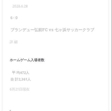
2026.6.28
6
-
0
ブランデュー弘前FC vs 七ヶ浜サッカークラブ
詳 細
ホームゲーム入場者数
平 均
472
人
合 計
2,361
人
6月21日現在