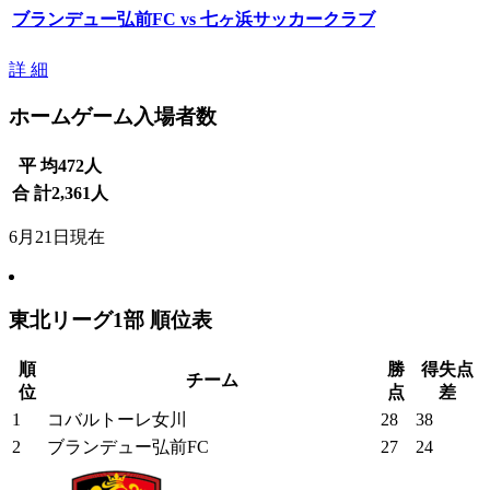
ブランデュー弘前FC vs 七ヶ浜サッカークラブ
詳 細
ホームゲーム入場者数
平 均
472
人
合 計
2,361
人
6月21日現在
東北リーグ1部 順位表
順
勝
得失点
チーム
位
点
差
1
コバルトーレ女川
28
38
2
ブランデュー弘前FC
27
24