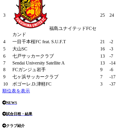
3
25
24
福島ユナイテッドFCセ
カンド
4
一目千本桜FC feat. S.U.F.T
21
-2
5
大山SC
16
-3
6
七戸サッカークラブ
13
-7
7
Sendai University Satellite A
13
-14
8
FCガンジュ岩手
9
-6
9
七ヶ浜サッカークラブ
7
-17
10
ボゴーレ.D.津軽FC
3
-37
順位表を表示
NEWS
試合日程・結果
クラブ紹介