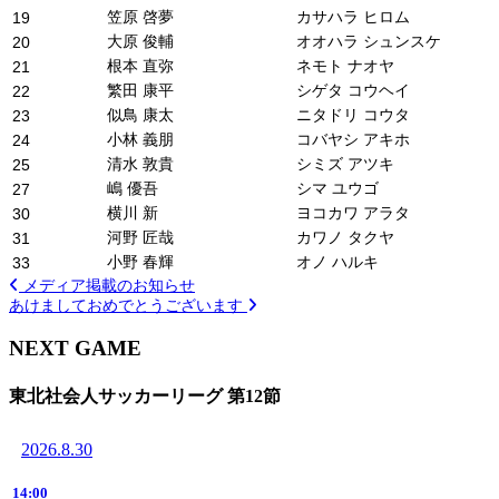
笠原 啓夢
カサハラ ヒロム
19
大原 俊輔
オオハラ シュンスケ
20
根本 直弥
ネモト ナオヤ
21
繁田 康平
シゲタ コウヘイ
22
似鳥 康太
ニタドリ コウタ
23
小林 義朋
コバヤシ アキホ
24
清水 敦貴
シミズ アツキ
25
嶋 優吾
シマ ユウゴ
27
横川 新
ヨコカワ アラタ
30
河野 匠哉
カワノ タクヤ
31
小野 春輝
オノ ハルキ
33
メディア掲載のお知らせ
あけましておめでとうございます
NEXT GAME
東北社会人サッカーリーグ 第12節
2026.8.30
14:00