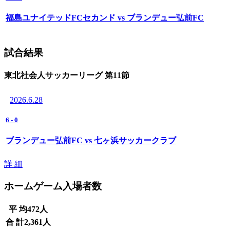
福島ユナイテッドFCセカンド vs ブランデュー弘前FC
試合結果
東北社会人サッカーリーグ 第11節
2026.6.28
6
-
0
ブランデュー弘前FC vs 七ヶ浜サッカークラブ
詳 細
ホームゲーム入場者数
平 均
472
人
合 計
2,361
人