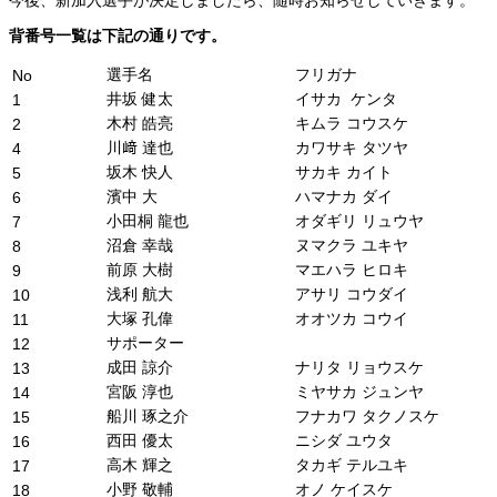
背番号一覧は下記の通りです。
選手名
フリガナ
No
井坂 健太
イサカ ケンタ
1
木村 皓亮
キムラ コウスケ
2
川﨑 達也
カワサキ タツヤ
4
坂木 快人
サカキ カイト
5
濱中 大
ハマナカ ダイ
6
小田桐 龍也
オダギリ リュウヤ
7
沼倉 幸哉
ヌマクラ ユキヤ
8
前原 大樹
マエハラ ヒロキ
9
浅利 航大
アサリ コウダイ
10
大塚 孔偉
オオツカ コウイ
11
サポーター
12
成田 諒介
ナリタ リョウスケ
13
宮阪 淳也
ミヤサカ ジュンヤ
14
船川 琢之介
フナカワ タクノスケ
15
西田 優太
ニシダ ユウタ
16
高木 輝之
タカギ テルユキ
17
小野 敬輔
オノ ケイスケ
18