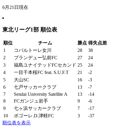
6月21日現在
東北リーグ1部 順位表
順位
チーム
勝点
得失点差
1
コバルトーレ女川
28
38
2
ブランデュー弘前FC
27
24
3
福島ユナイテッドFCセカンド
25
24
4
一目千本桜FC feat. S.U.F.T
21
-2
5
大山SC
16
-3
6
七戸サッカークラブ
13
-7
7
Sendai University Satellite A
13
-14
8
FCガンジュ岩手
9
-6
9
七ヶ浜サッカークラブ
7
-17
10
ボゴーレ.D.津軽FC
3
-37
順位表を表示