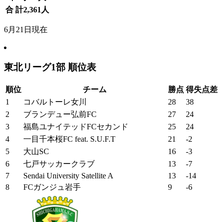
合 計
2,361
人
6月21日現在
東北リーグ1部 順位表
順位
チーム
勝点
得失点差
1
コバルトーレ女川
28
38
2
ブランデュー弘前FC
27
24
3
福島ユナイテッドFCセカンド
25
24
4
一目千本桜FC feat. S.U.F.T
21
-2
5
大山SC
16
-3
6
七戸サッカークラブ
13
-7
7
Sendai University Satellite A
13
-14
8
FCガンジュ岩手
9
-6