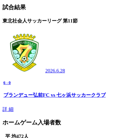
試合結果
東北社会人サッカーリーグ 第11節
2026.6.28
6
-
0
ブランデュー弘前FC vs 七ヶ浜サッカークラブ
詳 細
ホームゲーム入場者数
平 均
472
人