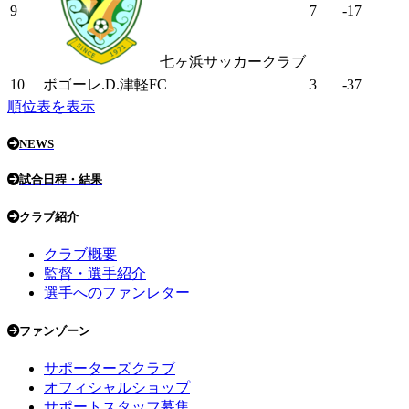
9
7
-17
七ヶ浜サッカークラブ
10
ボゴーレ.D.津軽FC
3
-37
順位表を表示
NEWS
試合日程・結果
クラブ紹介
クラブ概要
監督・選手紹介
選手へのファンレター
ファンゾーン
サポーターズクラブ
オフィシャルショップ
サポートスタッフ募集