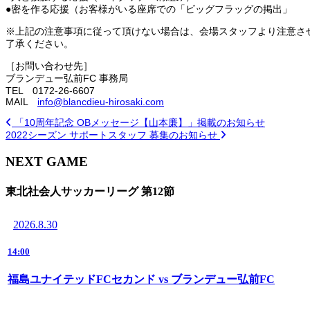
●密を作る応援（お客様がいる座席での「ビッグフラッグの掲出」
※上記の注意事項に従って頂けない場合は、会場スタッフより注意さ
了承ください。
［お問い合わせ先］
ブランデュー弘前FC 事務局
TEL 0172-26-6607
MAIL
info@blancdieu-hirosaki.com
「10周年記念 OBメッセージ【山本廉】」掲載のお知らせ
2022シーズン サポートスタッフ 募集のお知らせ
NEXT GAME
東北社会人サッカーリーグ 第12節
2026.8.30
14:00
福島ユナイテッドFCセカンド vs ブランデュー弘前FC