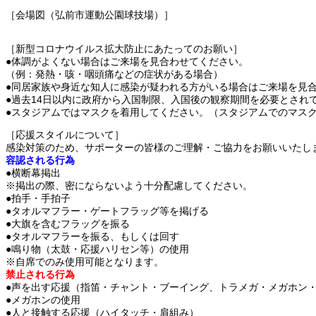
［会場図（弘前市運動公園球技場）］
［新型コロナウイルス拡大防止にあたってのお願い］
●体調がよくない場合はご来場を見合わせてください。
（例：発熱・咳・咽頭痛などの症状がある場合）
●同居家族や身近な知人に感染が疑われる方がいる場合はご来場を見
●過去14日以内に政府から入国制限、入国後の観察期間を必要とさ
●スタジアムではマスクを着用してください。（スタジアムでのマス
［応援スタイルについて］
感染対策のため、サポーターの皆様のご理解・ご協力をお願いいたし
容認される行為
●横断幕掲出
※掲出の際、密にならないよう十分配慮してください。
●拍手・手拍子
●タオルマフラー・ゲートフラッグ等を掲げる
●大旗を含むフラッグを振る
●タオルマフラーを振る、もしくは回す
●鳴り物（太鼓・応援ハリセン等）の使用
※自席でのみ使用可能となります。
禁止される行為
●声を出す応援（指笛・チャント・ブーイング、トラメガ・メガホン
●メガホンの使用
●人と接触する応援（ハイタッチ・肩組み）