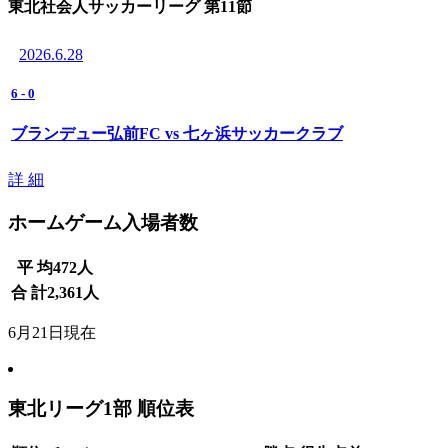
東北社会人サッカーリーグ 第11節
2026.6.28
6
-
0
ブランデュー弘前FC vs 七ヶ浜サッカークラブ
詳 細
ホームゲーム入場者数
平 均
472
人
合 計
2,361
人
6月21日現在
東北リーグ1部 順位表