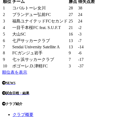
順位
チーム
勝点
得失点差
1
コバルトーレ女川
28
38
2
ブランデュー弘前FC
27
24
3
福島ユナイテッドFCセカンド
25
24
4
一目千本桜FC feat. S.U.F.T
21
-2
5
大山SC
16
-3
6
七戸サッカークラブ
13
-7
7
Sendai University Satellite A
13
-14
8
FCガンジュ岩手
9
-6
9
七ヶ浜サッカークラブ
7
-17
10
ボゴーレ.D.津軽FC
3
-37
順位表を表示
NEWS
試合日程・結果
クラブ紹介
クラブ概要