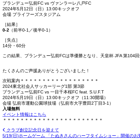
ブランデュー弘前FC vs ヴァンラーレ八戸FC
2024年5月12日（日）13:00キックオフ
会場 プライフーズスタジアム
［結果］
0-2
（前半0-1／後半0-1）
［失点］
14分・60分
この結果、ブランデュー弘前FCは準優勝となり、天皇杯 JFA 第10
たくさんのご声援ありがとうございました！
次戦案内＊＊＊＊＊＊＊＊＊＊＊＊＊＊＊＊＊＊
2024東北社会人サッカーリーグ1部 第3節
ブランデュー弘前FC vs 一目千本桜FC feat. S.U.F.T
2024年5月19日（日）13:00キックオフ（11:30開場）
会場 弘前市運動公園球技場（弘前市大字豊田2丁目3-1）
入場無料
イベント情報はこちら
＊＊＊＊＊＊＊＊＊＊＊＊＊＊＊＊＊＊＊＊＊＊＊
クラブ創立記念日を迎えて
5/19(日)ホームゲーム 「たぬきさんのハーフタイムショー」開催の