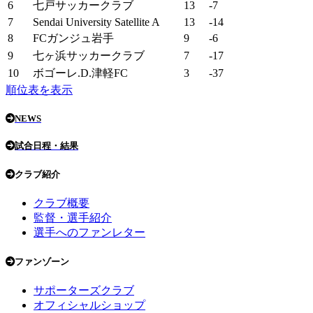
6
七戸サッカークラブ
13
-7
7
Sendai University Satellite A
13
-14
8
FCガンジュ岩手
9
-6
9
七ヶ浜サッカークラブ
7
-17
10
ボゴーレ.D.津軽FC
3
-37
順位表を表示
NEWS
試合日程・結果
クラブ紹介
クラブ概要
監督・選手紹介
選手へのファンレター
ファンゾーン
サポーターズクラブ
オフィシャルショップ