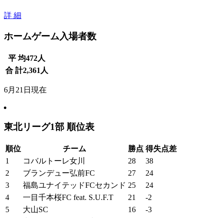
詳 細
ホームゲーム入場者数
平 均
472
人
合 計
2,361
人
6月21日現在
東北リーグ1部 順位表
順位
チーム
勝点
得失点差
1
コバルトーレ女川
28
38
2
ブランデュー弘前FC
27
24
3
福島ユナイテッドFCセカンド
25
24
4
一目千本桜FC feat. S.U.F.T
21
-2
5
大山SC
16
-3