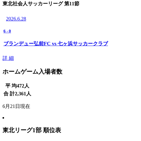
東北社会人サッカーリーグ 第11節
2026.6.28
6
-
0
ブランデュー弘前FC vs 七ヶ浜サッカークラブ
詳 細
ホームゲーム入場者数
平 均
472
人
合 計
2,361
人
6月21日現在
東北リーグ1部 順位表