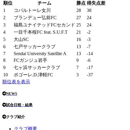
順位
チーム
勝点
得失点差
1
コバルトーレ女川
28
38
2
ブランデュー弘前FC
27
24
3
福島ユナイテッドFCセカンド
25
24
4
一目千本桜FC feat. S.U.F.T
21
-2
5
大山SC
16
-3
6
七戸サッカークラブ
13
-7
7
Sendai University Satellite A
13
-14
8
FCガンジュ岩手
9
-6
9
七ヶ浜サッカークラブ
7
-17
10
ボゴーレ.D.津軽FC
3
-37
順位表を表示
NEWS
試合日程・結果
クラブ紹介
クラブ概要