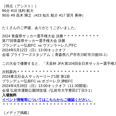
［得点（アシスト）］
86分 #10 浅利 航大
90分 #9 高木 輝之（#23 知久 航介 #17 望月 勇伸）
たくさんのご声援、ありがとうございました。
2024 青森県サッカー選手権大会 決勝＊＊＊＊＊＊＊＊＊＊
第77回青森県サッカー選手権大会 決勝
ブランデュー弘前FC vs ヴァンラーレ八戸FC
2024年5月12日（日）13:00キックオフ
会場 プライフーズスタジアム（ 青森県八戸市市川町市川後55-1）
この大会で優勝すると、「天皇杯 JFA 第104回全日本サッカー選手
次戦案内＊＊＊＊＊＊＊＊＊＊＊＊＊＊＊＊＊＊＊＊＊＊＊
2024東北社会人サッカーリーグ1部 第1節
ブランデュー弘前FC vs ボゴーレ.D.津軽FC
2024年4月28日（日）13:00キックオフ（11:30開場）
会場 弘前市運動公園球技場（弘前市大字豊田2丁目3-1）
入場無料
イベント情報等についてはこちらからご確認ください。
＊＊＊＊＊＊＊＊＊＊＊＊＊＊＊＊＊＊＊＊＊＊＊＊＊＊
［メディア掲載］