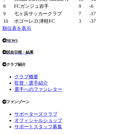
8
FCガンジュ岩手
9
-6
9
七ヶ浜サッカークラブ
7
-17
10
ボゴーレ.D.津軽FC
3
-37
順位表を表示
NEWS
試合日程・結果
クラブ紹介
クラブ概要
監督・選手紹介
選手へのファンレター
ファンゾーン
サポーターズクラブ
オフィシャルショップ
サポートスタッフ募集