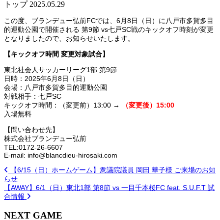
トップ
2025.05.29
この度、ブランデュー弘前FCでは、6月8日（日）に八戸市多賀多目
的運動公園で開催される 第9節 vs七戸SC戦のキックオフ時刻が変更
となりましたので、お知らせいたします。
【キックオフ時間 変更対象試合】
東北社会人サッカーリーグ1部 第9節
日時：2025年6月8日（日）
会場：八戸市多賀多目的運動公園
対戦相手：七戸SC
キックオフ時間：（変更前）13:00 →
（変更後）15:00
入場無料
【問い合わせ先】
株式会社ブランデュー弘前
TEL:0172-26-6607
E-mail: info@blancdieu-hirosaki.com
【6/15（日）ホームゲーム】衆議院議員 岡田 華子様 ご来場のお知
らせ
【AWAY】6/1（日）東北1部 第8節 vs 一目千本桜FC feat. S.U.F.T 試
合情報
NEXT GAME