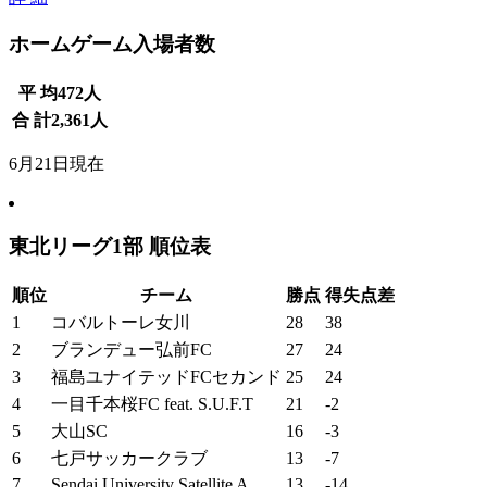
ホームゲーム入場者数
平 均
472
人
合 計
2,361
人
6月21日現在
東北リーグ1部 順位表
順位
チーム
勝点
得失点差
1
コバルトーレ女川
28
38
2
ブランデュー弘前FC
27
24
3
福島ユナイテッドFCセカンド
25
24
4
一目千本桜FC feat. S.U.F.T
21
-2
5
大山SC
16
-3
6
七戸サッカークラブ
13
-7
7
Sendai University Satellite A
13
-14