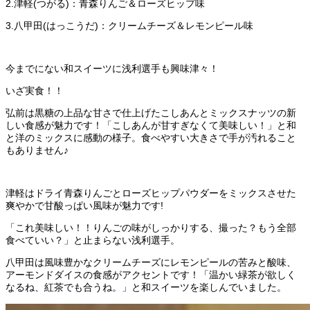
2.津軽(つがる)：青森りんご＆ローズヒップ味
3.八甲田(はっこうだ)：クリームチーズ＆レモンピール味
今までにない和スイーツに浅利選手も興味津々！
いざ実食！！
弘前は黒糖の上品な甘さで仕上げたこしあんとミックスナッツの新
しい食感が魅力です！「こしあんが甘すぎなくて美味しい！」と和
と洋のミックスに感動の様子。食べやすい大きさで手が汚れること
もありません♪
津軽はドライ青森りんごとローズヒップパウダーをミックスさせた
爽やかで甘酸っぱい風味が魅力です!
「これ美味しい！！りんごの味がしっかりする、撮った？もう全部
食べていい？」と止まらない浅利選手。
八甲田は風味豊かなクリームチーズにレモンピールの苦みと酸味、
アーモンドダイスの食感がアクセントです！「温かい緑茶が欲しく
なるね、紅茶でも合うね。」と和スイーツを楽しんでいました。