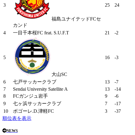
3
25
24
福島ユナイテッドFCセ
カンド
4
一目千本桜FC feat. S.U.F.T
21
-2
5
16
-3
大山SC
6
七戸サッカークラブ
13
-7
7
Sendai University Satellite A
13
-14
8
FCガンジュ岩手
9
-6
9
七ヶ浜サッカークラブ
7
-17
10
ボゴーレ.D.津軽FC
3
-37
順位表を表示
NEWS