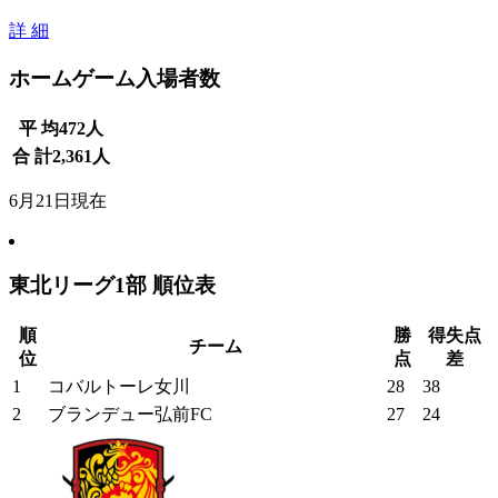
詳 細
ホームゲーム入場者数
平 均
472
人
合 計
2,361
人
6月21日現在
東北リーグ1部 順位表
順
勝
得失点
チーム
位
点
差
1
コバルトーレ女川
28
38
2
ブランデュー弘前FC
27
24