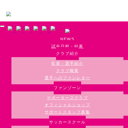
Skip to main content
NEWS
試合日程・結果
クラブ紹介
監督・選手紹介
クラブ概要
選手へのファンレター
ファンゾーン
サポーターズクラブ
オフィシャルショップ
サポートスタッフ募集
サッカースクール