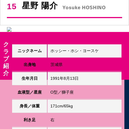
星野 陽介
15
Yosuke HOSHINO
ク
ラ
ニックネーム
ホッシー・ホシ・ヨースケ
ブ
出身地
茨城県
紹
介
生年月日
1991年8月13日
血液型／星座
O型／獅子座
身長／体重
171cm/65kg
利き足
右