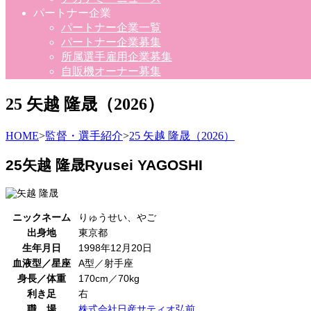
パートナー企業
パートナー企業一覧
パートナー企業募集
所属選手雇用企業募集
自販機オーナー募集
25 矢越 隆晟（2026）
HOME
>
監督・選手紹介
>
25 矢越 隆晟（2026）
25
矢越 隆晟
Ryusei YAGOSHI
ニックネーム
りゅうせい、やご
出身地
東京都
生年月日
1998年12月20日
血液型／星座
A型／射手座
身長／体重
170cm／70kg
利き足
右
職 場
株式会社日産サティオ弘前