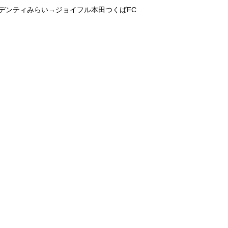
デンティみらい→ジョイフル本田つくばFC