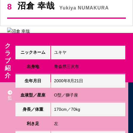
沼倉 幸哉
8
Yukiya NUMAKURA
ク
ラ
ニックネーム
ユキヤ
ブ
出身地
青森県三沢市
紹
介
生年月日
2000年8月21日
血液型／星座
O型／獅子座
監
身長／体重
170cm／70kg
利き足
左