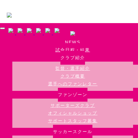
Skip to main content
NEWS
試合日程・結果
クラブ紹介
監督・選手紹介
クラブ概要
選手へのファンレター
ファンゾーン
サポーターズクラブ
オフィシャルショップ
サポートスタッフ募集
サッカースクール