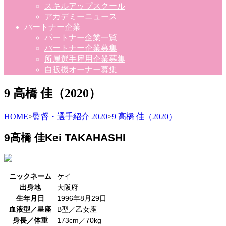
スキルアップスクール
アカデミーニュース
パートナー企業
パートナー企業一覧
パートナー企業募集
所属選手雇用企業募集
自販機オーナー募集
9 高橋 佳（2020）
HOME
>
監督・選手紹介 2020
>
9 高橋 佳（2020）
9
高橋 佳
Kei TAKAHASHI
ニックネーム
ケイ
出身地
大阪府
生年月日
1996年8月29日
血液型／星座
B型／乙女座
身長／体重
173cm／70kg