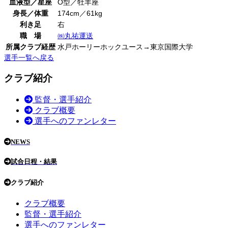
血液型／星座
O型／牡羊座
身長／体重
174cm／61kg
利き足
右
職 場
㈱丸祐運送
所属クラブ経歴
水戸ホーリーホックユース→東京国際大学
選手一覧へ戻る
クラブ紹介
監督・選手紹介
クラブ概要
選手へのファンレター
NEWS
試合日程・結果
クラブ紹介
クラブ概要
監督・選手紹介
選手へのファンレター