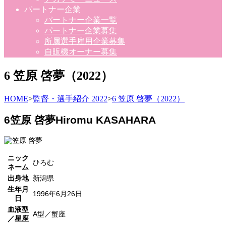
パートナー企業
パートナー企業一覧
パートナー企業募集
所属選手雇用企業募集
自販機オーナー募集
6 笠原 啓夢（2022）
HOME
>
監督・選手紹介 2022
>
6 笠原 啓夢（2022）
6
笠原 啓夢
Hiromu KASAHARA
ニック
ひろむ
ネーム
出身地
新潟県
生年月
1996年6月26日
日
血液型
A型／蟹座
／星座