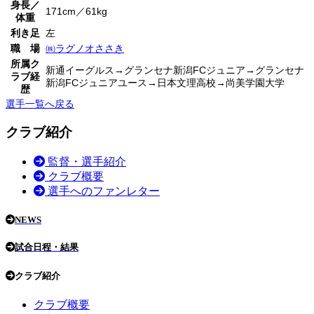
身長／
171cm／61kg
体重
利き足
左
職 場
㈱ラグノオささき
所属ク
新通イーグルス→グランセナ新潟FCジュニア→グランセナ
ラブ経
新潟FCジュニアユース→日本文理高校→尚美学園大学
歴
選手一覧へ戻る
クラブ紹介
監督・選手紹介
クラブ概要
選手へのファンレター
NEWS
試合日程・結果
クラブ紹介
クラブ概要