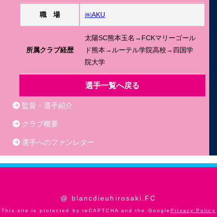
職 場
㈱AKU
太陽SC熊本玉名→FCKマリーゴール
所属クラブ経歴
ド熊本→ルーテル学院高校→四国学
院大学
選手一覧へ戻る
監督・選手紹介
クラブ概要
選手へのファンレター
@ blancdieuhirosaki.FC
This site is protected by reCAPTCHA and the Google
Privacy Policy