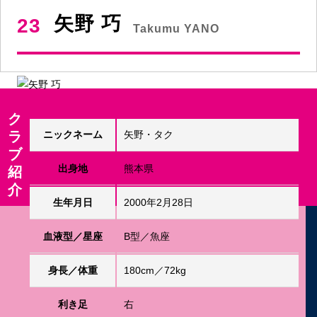
矢野 巧
23
Takumu YANO
ク
ラ
ニックネーム
矢野・タク
ブ
出身地
熊本県
紹
介
生年月日
2000年2月28日
血液型／星座
B型／魚座
身長／体重
180cm／72kg
利き足
右