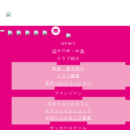
Skip to main content
NEWS
試合日程・結果
クラブ紹介
監督・選手紹介
クラブ概要
選手へのファンレター
ファンゾーン
サポーターズクラブ
オフィシャルショップ
サポートスタッフ募集
サッカースクール