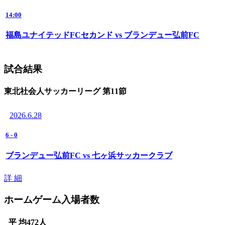
14:00
福島ユナイテッドFCセカンド vs ブランデュー弘前FC
試合結果
東北社会人サッカーリーグ 第11節
2026.6.28
6
-
0
ブランデュー弘前FC vs 七ヶ浜サッカークラブ
詳 細
ホームゲーム入場者数
平 均
472
人