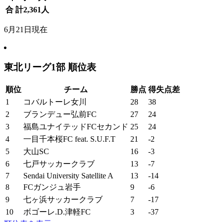
合 計
2,361
人
6月21日現在
東北リーグ1部 順位表
順位
チーム
勝点
得失点差
1
コバルトーレ女川
28
38
2
ブランデュー弘前FC
27
24
3
福島ユナイテッドFCセカンド
25
24
4
一目千本桜FC feat. S.U.F.T
21
-2
5
大山SC
16
-3
6
七戸サッカークラブ
13
-7
7
Sendai University Satellite A
13
-14
8
FCガンジュ岩手
9
-6
9
七ヶ浜サッカークラブ
7
-17
10
ボゴーレ.D.津軽FC
3
-37