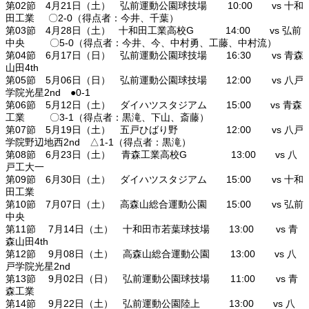
第02節 4月21日（土） 弘前運動公園球技場 10:00 vs 十和
田工業 〇2-0（得点者：今井、千葉）
第03節 4月28日（土） 十和田工業高校G 14:00 vs 弘前
中央 〇5-0（得点者：今井、今、中村勇、工藤、中村流）
第04節 6月17日（日） 弘前運動公園球技場 16:30 vs 青森
山田4th
第05節 5月06日（日） 弘前運動公園球技場 12:00 vs 八戸
学院光星2nd ●0-1
第06節 5月12日（土） ダイハツスタジアム 15:00 vs 青森
工業 〇3-1（得点者：黒滝、下山、斎藤）
第07節 5月19日（土） 五戸ひばり野 12:00 vs 八戸
学院野辺地西2nd △1-1（得点者：黒滝）
第08節 6月23日（土） 青森工業高校G 13:00 vs 八
戸工大一
第09節 6月30日（土） ダイハツスタジアム 15:00 vs 十和
田工業
第10節 7月07日（土） 高森山総合運動公園 15:00 vs 弘前
中央
第11節 7月14日（土） 十和田市若葉球技場 13:00 vs 青
森山田4th
第12節 9月08日（土） 高森山総合運動公園 13:00 vs 八
戸学院光星2nd
第13節 9月02日（日） 弘前運動公園球技場 11:00 vs 青
森工業
第14節 9月22日（土） 弘前運動公園陸上 13:00 vs 八