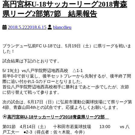
高円宮杯U-18サッカーリーグ2018青森
県リーグ2部第7節 結果報告
2018.5.22
2018.6.15
blancdieu
ブランデュー弘前FC U-18では、5月19日（土）に県リーグを戦いま
した！
試合結果は下記のとおりです。
5/ 19(土) vs八戸学院野辺地西高校 △1-1
前半0-0で折り返し、後半セットプレーから先制するが、後半終了間
際に追い付かれ1-1のドローとなりました。
首位八戸学院野辺地西高校相手に勝利まであと一歩でしたが、次節
に切り替えて戦って参ります。
次の試合は、6月17日（日）に弘前市運動公園球技場にて県リーグ第
4節、青森山田4thとの試合です。応援よろしくお願いします。
高円宮杯
U-18
サッカーリーグ
2018
青森県リーグ
2
部
第01節 4月14日（土） 十和田市若葉球技場 13:00 vs 八
戸工大一 ●2-3（得点者：佐々木龍、今井）