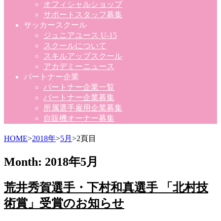
オフィシャルショップ
サポートスタッフ募集
サッカースクール
ジュニアユース U-15
スクールについて
スキルアップスクール
アカデミーニュース
パートナー企業
パートナー企業一覧
パートナー企業募集
所属選手雇用企業募集
自販機オーナー募集
HOME
>
2018年
>
5月
>
2頁目
Month:
2018年5月
荒井秀賀選手・下村和真選手 「北村技
術賞」受賞のお知らせ