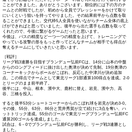
ことができました。ありがとうございます。順位的には下の方のチ
ームとの対戦でしたが、初めから全員でプレッシャーをかけて取り
にいくという狙いを持ってやりました。その結果前半から点数を取
ることができました。交代枠5人全員を使いながらチーム全体の底上
げができればと思っていました。後半から出た選手も点数を取って
くれたので、今後に繋がるゲームだったと思います。
今後は、パスの精度など一つ一つの精度を上げて、トレーニングで
やっている攻撃の形をもっと作ってどんなチームが相手でも得点が
奪えるチームにしていきたいと思います。
［戦評］
リーグ戦3連勝を目指すブランデュー弘前FCは、14分に山本の中盤
からのロングフィードに抜け出した奥津が決めて先制。19分奥津の
コーナーキックからボールがこぼれ、反応した中津川が決め追加
点。この得点でチームとして東北リーグ1部通算100得点を達成。2-0
とリーグのまま前半終了。
後半には、中山、根本、濱中大、鹿村に替え、岩見、濱中力、高
谷、三橋を投入。
すると後半53分ショートコーナーからのこぼれ球を岩見が決め3-0。
その後、55分、63分、86分と荒井秀賀が立て続けに3点を奪い、ハ
ットトリック達成。55分のゴールで東北リーグブランデュー弘前FC
通算200ゴールを達成しました。
試合は、6－0でブランデュー弘前FCが勝利し、リーグ戦3連勝とし
ました。