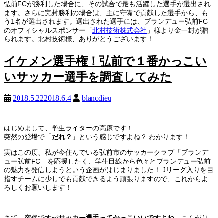
弘前FCが勝利した場合に、その試合で最も活躍した選手が選出され
ます。さらに完封勝利の場合は、主に守備で貢献した選手から、も
う1名が選出されます。選出された選手には、ブランデュー弘前FC
のオフィシャルスポンサー「
北村技術株式会社
」様より金一封が贈
られます。北村技術様、ありがとうございます！
イケメン選手権！弘前で１番かっこい
いサッカー選手を調査してみた
2018.5.22
2018.6.4
blancdieu
はじめまして、学生ライターの高原です！
突然の登場で「
だれ？
」という感じですよね？ わかります！
実はこの度、私が今住んでいる弘前市のサッカークラブ「ブランデ
ュー弘前FC」を応援したく、学生目線から色々とブランデュー弘前
の魅力を発信しようという企画がはじまりました！ Jリーグ入りを目
指すチームに少しでも貢献できるよう頑張りますので、これからよ
ろしくお願いします！
さて、突然ですが
サッカー選手ってかっこいいですよね。
こんがり