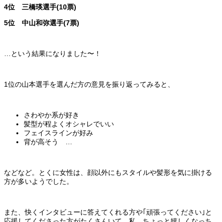
4位 三橋瑛選手(10票)
5位 中山和弥選手(7票)
…という結果になりました〜！
1位の山本選手を選んだ方の意見を振り返ってみると、
さわやか系が好き
髪型が程よくオシャレでいい
フェイスラインが好み
背が高そう …
などなど。とくに女性は、顔以外にもスタイルや髪形を気に掛ける
方が多いようでした。
また、快くインタビューに答えてくれる方や｢頑張ってください｣と
応援してくださった方がたくさんいて…私、ちょっと嬉しくなっち