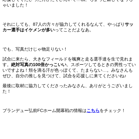
ゃいました！
それにしても、87人の方々が協力してくれるなんて、やっぱり
サッ
カー選手はイケメンが多い
ってことだよなあ。
でも、写真だけじゃ物足りない！
試合に来たら、大きなフィールドを颯爽と走る選手達を生で見れま
す。
絶対写真の100倍かっこいい
。スポーツしてるときの男性ってい
いですよね！頬を滴る汗が色っぽくて、たまらない…。みなさんも
ぜひ、自分の推しを見つけて、試合を応援しに来てくださいね♪
最後に取材に協力してくださったみなさん、ありがとうございまし
た！
ブランデュー弘前FCホーム開幕戦の情報は
こちら
をチェック！