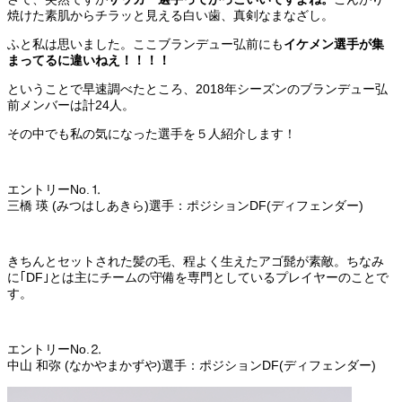
焼けた素肌からチラッと見える白い歯、真剣なまなざし。
ふと私は思いました。ここブランデュー弘前にも
イケメン選手が集
まってるに違いねえ！！！！
ということで早速調べたところ、2018年シーズンのブランデュー弘
前メンバーは計24人。
その中でも私の気になった選手を５人紹介します！
エントリーNo.⒈
三橋 瑛 (みつはしあきら)選手：ポジションDF(ディフェンダー)
きちんとセットされた髪の毛、程よく生えたアゴ髭が素敵。ちなみ
に｢DF｣とは主にチームの守備を専門としているプレイヤーのことで
す。
エントリーNo.⒉
中山 和弥 (なかやまかずや)選手：ポジションDF(ディフェンダー)