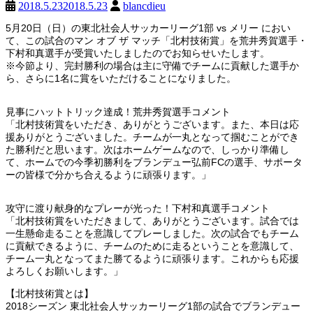
2018.5.23
2018.5.23
blancdieu
5月20日（日）の東北社会人サッカーリーグ1部 vs メリー におい
て、この試合のマン オブ ザ マッチ「北村技術賞」を荒井秀賀選手・
下村和真選手が受賞いたしましたのでお知らせいたします。
※今節より、完封勝利の場合は主に守備でチームに貢献した選手か
ら、さらに1名に賞をいただけることになりました。
見事にハットトリック達成！荒井秀賀選手コメント
「北村技術賞をいただき、ありがとうございます。また、本日は応
援ありがとうございました。チームが一丸となって掴むことができ
た勝利だと思います。次はホームゲームなので、しっかり準備し
て、ホームでの今季初勝利をブランデュー弘前FCの選手、サポータ
ーの皆様で分かち合えるように頑張ります。」
攻守に渡り献身的なプレーが光った！下村和真選手コメント
「北村技術賞をいただきまして、ありがとうございます。試合では
一生懸命走ることを意識してプレーしました。次の試合でもチーム
に貢献できるように、チームのために走るということを意識して、
チーム一丸となってまた勝てるように頑張ります。これからも応援
よろしくお願いします。」
【北村技術賞とは】
2018シーズン 東北社会人サッカーリーグ1部の試合でブランデュー