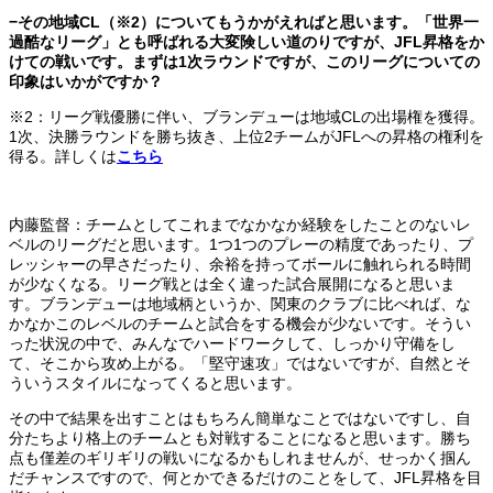
−その地域CL（※2）についてもうかがえればと思います。「世界一
過酷なリーグ」とも呼ばれる大変険しい道のりですが、JFL昇格をか
けての戦いです。まずは1次ラウンドですが、このリーグについての
印象はいかがですか？
※2：リーグ戦優勝に伴い、ブランデューは地域CLの出場権を獲得。
1次、決勝ラウンドを勝ち抜き、上位2チームがJFLへの昇格の権利を
得る。詳しくは
こちら
内藤監督：チームとしてこれまでなかなか経験をしたことのないレ
ベルのリーグだと思います。1つ1つのプレーの精度であったり、プ
レッシャーの早さだったり、余裕を持ってボールに触れられる時間
が少なくなる。リーグ戦とは全く違った試合展開になると思いま
す。ブランデューは地域柄というか、関東のクラブに比べれば、な
かなかこのレベルのチームと試合をする機会が少ないです。そうい
った状況の中で、みんなでハードワークして、しっかり守備をし
て、そこから攻め上がる。「堅守速攻」ではないですが、自然とそ
ういうスタイルになってくると思います。
その中で結果を出すことはもちろん簡単なことではないですし、自
分たちより格上のチームとも対戦することになると思います。勝ち
点も僅差のギリギリの戦いになるかもしれませんが、せっかく掴ん
だチャンスですので、何とかできるだけのことをして、JFL昇格を目