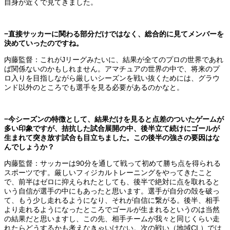
自身が近くで見てきました。
−直接サッカーに関わる部分だけではなく、総合的に見てメンバーを
決めていったのですね。
内藤監督：これがJリーグみたいに、結果が全てのプロの世界であれ
ば関係ないのかもしれません。アマチュアの世界の中で、将来のプ
ロ入りを目指しながら厳しいシーズンを戦い抜くためには、グラウ
ンド以外のところでも選手を見る必要があるのかなと。
−今シーズンの特徴として、結果だけを見ると点差のついたゲームが
多い印象ですが、拮抗した試合展開の中、後半立て続けにゴールが
生まれて突き放す試合も目立ちました。この後半の強さの要因はな
んでしょうか？
内藤監督：サッカーは90分を通して戦って初めて勝ち点を得られる
スポーツです。厳しいフィジカルトレーニングをやってきたこと
で、前半はゼロに抑えられたとしても、後半で絶対に点を取れると
いう自信が選手の中にもあったと思います。選手が自分の殻を破っ
て、もう少し走れるようになり、それが自信に繋がる。後半、相手
より走れるようになったところでゴールが生まれるというのは当然
の結果だと思いますし、この先、相手チームが我々と同じくらい走
れたらどうするかも考えなきゃいけない。次の戦い（地域CL）では