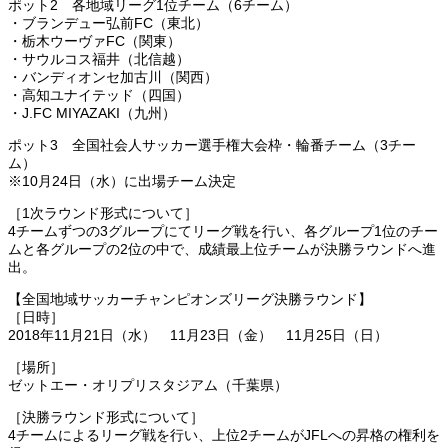
ポット2 各地域リーグ1位チーム（6チーム）
・ブランデュー弘前FC（東北）
・栃木ウーヴァFC（関東）
・サウルコス福井（北信越）
・バンディオンセ加古川（関西）
・高知ユナイテッド（四国）
・J.FC MIYAZAKI（九州）
ポット3 全国社会人サッカー選手権大会枠・輪番チーム（3チー
ム）
※10月24日（水）に出場チーム決定
［1次ラウンド形式について］
4チームずつの3グループにてリーグ戦を行い、各グループ1位のチー
ムと各グループの2位の中で、成績最上位チームが決勝ラウンドへ進
出。
【全国地域サッカーチャンピオンズリーグ決勝ラウンド】
［日時］
2018年11月21日（水） 11月23日（金） 11月25日（日）
［場所］
ゼットエー・オリプリスタジアム（千葉県）
［決勝ラウンド形式について］
4チームによるリーグ戦を行い、上位2チームがJFLへの昇格の権利を