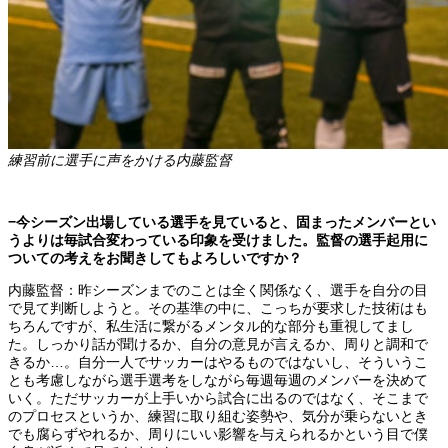
練習前に選手に声をかける内藤監督
−今シーズン出場している選手を見ていると、固まったメンバーとい
うよりは毎試合変わっている印象を受けました。監督の選手起用に
ついての考えをお聞きしてもよろしいですか？
内藤監督：昨シーズンまでのことは全く関係なく、選手を自分の目
で見て判断しようと。その基準の中に、こっちが要求した技術はも
ちろんですが、私生活に繋がるメンタル的な部分も重視してまし
た。しっかり話が聞けるか、自分の意見が言えるか、周りと調和で
きるか…。自分一人でサッカーはやるものではないし、そういうこ
とも考慮しながら選手選考をしながら毎週毎週のメンバーを決めて
いく。ただサッカーが上手いから試合に出るのではなく、そこまで
のプロセスというか、練習に取り組む姿勢や、気分が乗らないとき
でも腐らずやれるか、周りにいい影響を与えられるかという目で僕