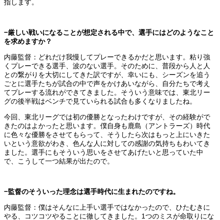
指します。
−厳しい戦いになることが想定される中で、選手にはどのようなこと
を求めますか？
内藤監督：どれだけ我慢してプレーできるかだと思います。粘り強
くプレーできる選手、波のない選手。そのために、普段から人と人
との繋がりを大切にしてきた訳ですが、幸いにも、シーズンを追う
ごとに選手たちが試合の中で声をかけあいながら、自分たちで考え
てプレーする流れができてきました。そういう意味では、東北リー
グの後半戦はベンチで見ていられる試合も多くなりましたね。
今回、東北リーグでは初の優勝となったわけですが、その経験がで
きたのはよかったと思います。僕自身も鹿島（アントラーズ）時代
に色々な優勝をさせてもらって、そうしたら次はもっと上にいきた
いという意欲がわき、色んな人に対しての感謝の気持ちもわいてき
ました。選手にもそういう思いをさせてあげたいと思っていた中
で、こうして一つ結果が出たので。
−監督のそういった理念は選手時代に生まれたのですね。
内藤監督：僕はそんなに上手い選手ではなかったので、ひたむきに
やる、コツコツやることに徹してきました。1つのミスが命取りにな