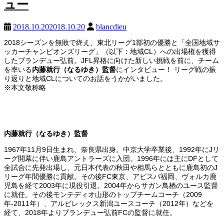
ュー
2018.10.20
2018.10.20
blancdieu
2018シーズンを無敗で終え、東北リーグ1部初の優勝と「全国地域サ
ッカーチャンピオンズリーグ」（以下：地域CL）への出場権を獲得
したブランデュー弘前。JFL昇格に向けた新しい挑戦を前に、チーム
を率いる
内藤就行（なるゆき）監督
にインタビュー！ リーグ戦の振
り返りと地域CLについてのお話をうかがいました。
※本文敬称略
内藤就行（なるゆき）監督
1967年11月9日生まれ、奈良県出身。中京大学卒業後、1992年にJリ
ーグ開幕に伴い鹿島アントラーズに入団。1996年には主にDFとして
全試合に先発出場し、元日本代表の秋田や相馬らとともに鹿島初のJ
リーグ年間優勝に貢献。その後FC東京、アビスパ福岡、ヴォルカ鹿
児島を経て2003年に現役引退。2004年からサガン鳥栖のユース監督
に就任。その後モンテディオ山形のトップチームコーチ（2009
年-2011年）、アルビレックス新潟ユースコーチ（2012年）などを
経て、2018年よりブランデュー弘前FCの監督に就任。