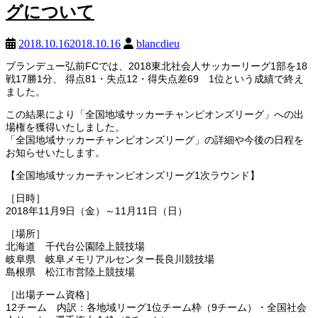
グについて
2018.10.16
2018.10.16
blancdieu
ブランデュー弘前FCでは、2018東北社会人サッカーリーグ1部を18
戦17勝1分、 得点81・失点12・得失点差69 1位という成績で終え
ました。
この結果により「全国地域サッカーチャンピオンズリーグ」への出
場権を獲得いたしました。
「全国地域サッカーチャンピオンズリーグ」の詳細や今後の日程を
お知らせいたします。
【全国地域サッカーチャンピオンズリーグ1次ラウンド】
［日時］
2018年11月9日（金）～11月11日（日）
［場所］
北海道 千代台公園陸上競技場
岐阜県 岐阜メモリアルセンター長良川競技場
島根県 松江市営陸上競技場
［出場チーム資格］
12チーム 内訳：各地域リーグ1位チーム枠（9チーム）・全国社会