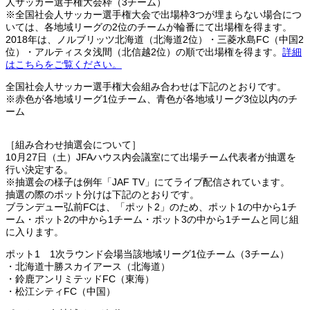
人サッカー選手権大会枠（3チーム）
※全国社会人サッカー選手権大会で出場枠3つが埋まらない場合につ
いては、各地域リーグの2位のチームが輪番にて出場権を得ます。
2018年は、ノルブリッツ北海道（北海道2位）・三菱水島FC（中国2
位）・アルティスタ浅間（北信越2位）の順で出場権を得ます。
詳細
はこちらをご覧ください。
全国社会人サッカー選手権大会組み合わせは下記のとおりです。
※赤色が各地域リーグ1位チーム、青色が各地域リーグ3位以内のチ
ーム
［組み合わせ抽選会について］
10月27日（土）JFAハウス内会議室にて出場チーム代表者が抽選を
行い決定する。
※抽選会の様子は例年「JAF TV」にてライブ配信されています。
抽選の際のポット分けは下記のとおりです。
ブランデュー弘前FCは、「ポット2」のため、ポット1の中から1チ
ーム・ポット2の中から1チーム・ポット3の中から1チームと同じ組
に入ります。
ポット1 1次ラウンド会場当該地域リーグ1位チーム（3チーム）
・北海道十勝スカイアース（北海道）
・鈴鹿アンリミテッドFC（東海）
・松江シティFC（中国）