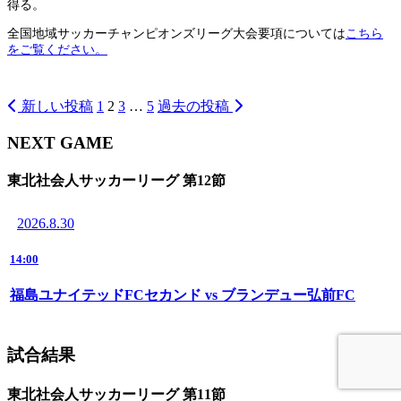
得る。
全国地域サッカーチャンピオンズリーグ大会要項については
こちら
をご覧ください。
新しい投稿
1
2
3
…
5
過去の投稿
投
稿
NEXT GAME
の
東北社会人サッカーリーグ 第12節
ペ
ー
2026.8.30
ジ
14:00
送
福島ユナイテッドFCセカンド vs ブランデュー弘前FC
り
試合結果
東北社会人サッカーリーグ 第11節