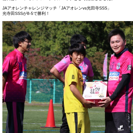
JAアオレンチャレンジマッチ「JAアオレンvs光田寺SSS」
光寺田SSSが8-5で勝利！