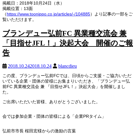
掲載日：2018年10月24日（水）
掲載位置：13面
（
https://www.toonippo.co.jp/articles/-/104885
）より記事の一部をご
覧いただけます。
ブランデュー弘前FC 異業種交流会 兼
「目指せJFL！」決起大会 開催のご報
告
2018.10.24
2018.10.24
blancdieu
この度、ブランデュー弘前FCでは、日頃からご支援・ご協力いただ
いている企業・団体の皆様にお集まりいただき、「ブランデュー弘
前FC 異業種交流会 兼 『目指せJFL！』決起大会」を開催しまし
た。
ご出席いただいた皆様、ありがとうございました。
会では参加企業・団体の皆様による「企業PRタイム」
弘前市市長 桜田宏様からの激励の言葉