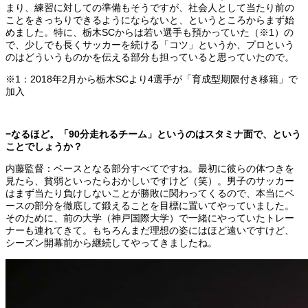
まり、練習に対しての準備もそうですが、社会人として当たり前の
ことをきっちりできるようにならないと、というところからまず始
めました。特に、栃木SCからは若い選手も預かっていた（※1）の
で、少しでも長くサッカーを続ける「コツ」というか、プロという
のはどういうものかを伝える部分も担っていると思っていたので。
※1：2018年2月から栃木SCより4選手が「育成型期限付き移籍」で
加入
−なるほど。「90分走れるチーム」というのはスタミナ面で、という
ことでしょうか？
内藤監督：ベースとなる部分すべてですね。最初に彼らの体つきを
見たら、貧弱といったらおかしいですけど（笑）。男子のサッカー
はまず当たり負けしないことが勝敗に関わってくるので、本当にベ
ースの部分を徹底して鍛えることを目標に置いてやっていました。
そのために、前の大学（神戸国際大学）で一緒にやっていたトレー
ナーも連れてきて。もちろんまだ理想の姿にはほど遠いですけど、
シーズン開幕前から継続してやってきましたね。