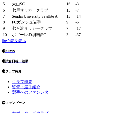
5
大山SC
16
-3
6
七戸サッカークラブ
13
-7
7
Sendai University Satellite A
13
-14
8
FCガンジュ岩手
9
-6
9
七ヶ浜サッカークラブ
7
-17
10
ボゴーレ.D.津軽FC
3
-37
順位表を表示
NEWS
試合日程・結果
クラブ紹介
クラブ概要
監督・選手紹介
選手へのファンレター
ファンゾーン