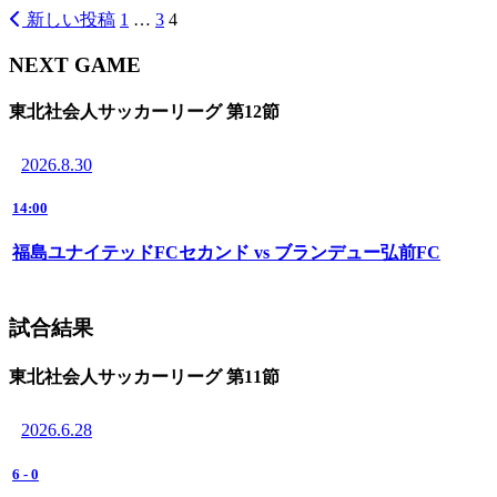
新しい投稿
1
…
3
4
投
稿
NEXT GAME
の
東北社会人サッカーリーグ 第12節
ペ
ー
2026.8.30
ジ
14:00
送
福島ユナイテッドFCセカンド vs ブランデュー弘前FC
り
試合結果
東北社会人サッカーリーグ 第11節
2026.6.28
6
-
0