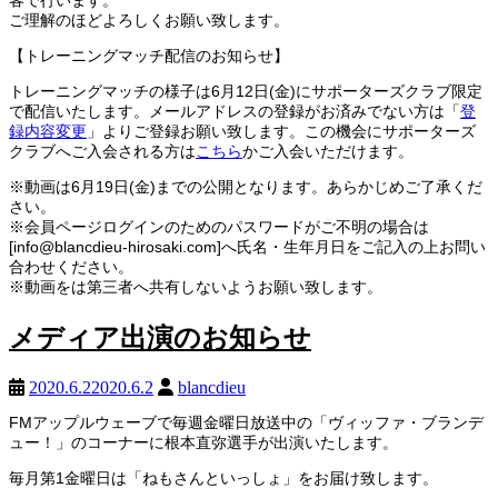
客で行います。
ご理解のほどよろしくお願い致します。
【トレーニングマッチ配信のお知らせ】
トレーニングマッチの様子は6月12日(金)にサポーターズクラブ限定
で配信いたします。メールアドレスの登録がお済みでない方は「
登
録内容変更
」よりご登録お願い致します。この機会にサポーターズ
クラブへご入会される方は
こちら
かご入会いただけます。
※動画は6月19日(金)までの公開となります。あらかじめご了承くだ
さい。
※会員ページログインのためのパスワードがご不明の場合は
[info@blancdieu-hirosaki.com]へ氏名・生年月日をご記入の上お問い
合わせください。
※動画をは第三者へ共有しないようお願い致します。
メディア出演のお知らせ
2020.6.2
2020.6.2
blancdieu
FM
アップルウェーブで毎週金曜日放送中の「ヴィッファ・ブランデ
ュー！」のコーナーに根本直弥選手が出演いたします。
毎月第1金曜日は「ねもさんといっしょ」をお届け致します。