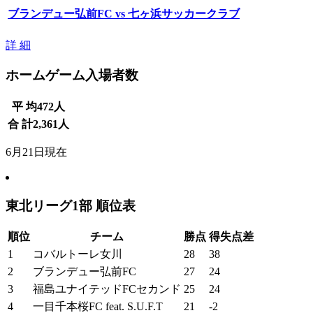
ブランデュー弘前FC vs 七ヶ浜サッカークラブ
詳 細
ホームゲーム入場者数
平 均
472
人
合 計
2,361
人
6月21日現在
東北リーグ1部 順位表
順位
チーム
勝点
得失点差
1
コバルトーレ女川
28
38
2
ブランデュー弘前FC
27
24
3
福島ユナイテッドFCセカンド
25
24
4
一目千本桜FC feat. S.U.F.T
21
-2