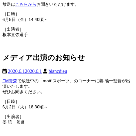
放送は
こちらから
お聞きいただけます。
［日時］
6月5日（金）
14:40
頃～
［出演者］
根本直弥選手
メディア出演のお知らせ
2020.6.1
2020.6.1
blancdieu
FM青森
で放送中の「mott!スポーツ」のコーナーに姜 暁一監督が出
演いたします。
ぜひお聞きください。
［日時］
6月2日（火）
18:30
頃～
［出演者］
姜 暁一監督