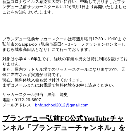
新型コロナウイルス感染拡大防止に伴い、中断しておりましたブラ
ンデュー弘前サッカースクールU-12が6月1日より再開いたしました
ことをお知らせいたします。
ブランデュー弘前サッカースクールは毎週月曜日17:30～19:00まで
弘前市のSappa-do（弘前市高田4－3－3 ファッションセンターし
まむら城東高田店となり）にて行っております。
対象は小学４～6年生です。経験の有無や男女は特に制限を設けてお
りません。
また、屋内フットサル場でのサッカースクールになりますので、天
候に左右されず実施が可能です。
現在、無料体験入会も受け付けております。
まずはメールまたはお電話で無料体験をお申し込みください。
サッカースクール担当 黒部 能史
電話：0172-26-6607
メールアドレス：
bhfc.school2012@gmail.com
ブランデュー弘前FC公式YouTubeチャ
ンネル「ブランデューチャンネル」を