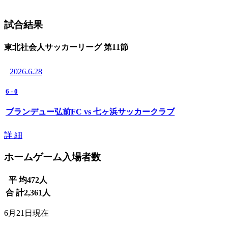
試合結果
東北社会人サッカーリーグ 第11節
2026.6.28
6
-
0
ブランデュー弘前FC vs 七ヶ浜サッカークラブ
詳 細
ホームゲーム入場者数
平 均
472
人
合 計
2,361
人
6月21日現在