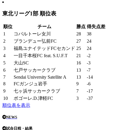
東北リーグ1部 順位表
順位
チーム
勝点
得失点差
1
コバルトーレ女川
28
38
2
ブランデュー弘前FC
27
24
3
福島ユナイテッドFCセカンド
25
24
4
一目千本桜FC feat. S.U.F.T
21
-2
5
大山SC
16
-3
6
七戸サッカークラブ
13
-7
7
Sendai University Satellite A
13
-14
8
FCガンジュ岩手
9
-6
9
七ヶ浜サッカークラブ
7
-17
10
ボゴーレ.D.津軽FC
3
-37
順位表を表示
NEWS
試合日程・結果