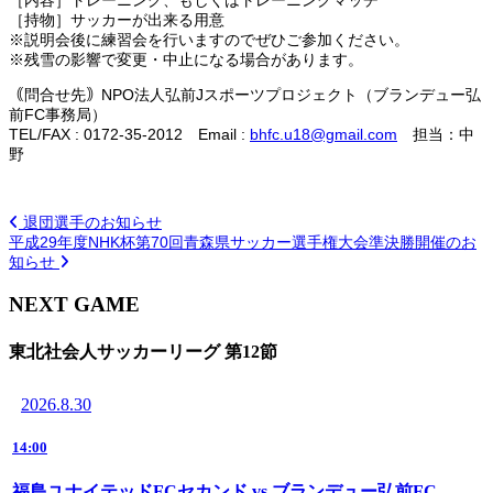
［持物］サッカーが出来る用意
※説明会後に練習会を行いますのでぜひご参加ください。
※残雪の影響で変更・中止になる場合があります。
｟問合せ先｠NPO法人弘前Jスポーツプロジェクト（ブランデュー弘
前FC事務局）
TEL/FAX : 0172-35-2012 Email :
bhfc.u18@gmail.com
担当：中
野
退団選手のお知らせ
平成29年度NHK杯第70回青森県サッカー選手権大会準決勝開催のお
知らせ
NEXT GAME
東北社会人サッカーリーグ 第12節
2026.8.30
14:00
福島ユナイテッドFCセカンド vs ブランデュー弘前FC