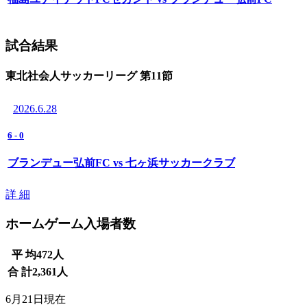
試合結果
東北社会人サッカーリーグ 第11節
2026.6.28
6
-
0
ブランデュー弘前FC vs 七ヶ浜サッカークラブ
詳 細
ホームゲーム入場者数
平 均
472
人
合 計
2,361
人
6月21日現在