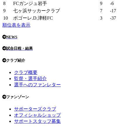
8
FCガンジュ岩手
9
-6
9
七ヶ浜サッカークラブ
7
-17
10
ボゴーレ.D.津軽FC
3
-37
順位表を表示
NEWS
試合日程・結果
クラブ紹介
クラブ概要
監督・選手紹介
選手へのファンレター
ファンゾーン
サポーターズクラブ
オフィシャルショップ
サポートスタッフ募集