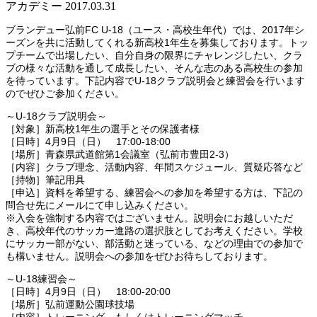
アカデミー
2017.03.31
ブランデュー弘前FC U-18（ユース・高校生年代）では、2017年シ
ーズンを共に活動してくれる新高校1年生を募集しております。トッ
プチームで出場したい、自分自身の限界にチャレンジしたい、クラ
ブの様々な活動を通して成長したい、そんな志のある高校生の参加
を待っています。下記内容でU-18クラブ説明会と練習会を行います
のでぜひご参加ください。
～U-18クラブ説明会～
［対象］新高校1年生の選手とその保護者様
［日時］4月9日（日） 17:00‐18:00
［場所］青森県武道館第1会議室（弘前市豊田2-3）
［内容］クラブ理念、活動内容、年間スケジュール、質疑応答など
［持物］筆記用具
［申込］資料を希望する、練習会への参加を希望する方は、下記の
問合せ先にメールにて申し込みください。
※入会を強制する内容ではございません。説明会にお越しいただ
き、高校年代のサッカー進路の選択肢としてお考えください。学校
にサッカー部がない、部活動と迷っている、などの理由での参加で
も構いません。説明会への参加をぜひお待ちしております。
～U-18練習会～
［日時］4月9日（日） 18:00‐20:00
［場所］弘前運動公園球技場
［内容］トレーニング、もしくはトレーニングマッチ