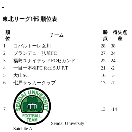
東北リーグ1部 順位表
順
勝
得失点
チーム
位
点
差
1
コバルトーレ女川
28
38
2
ブランデュー弘前FC
27
24
3
福島ユナイテッドFCセカンド
25
24
4
一目千本桜FC feat. S.U.F.T
21
-2
5
大山SC
16
-3
6
七戸サッカークラブ
13
-7
7
13
-14
Sendai University
Satellite A