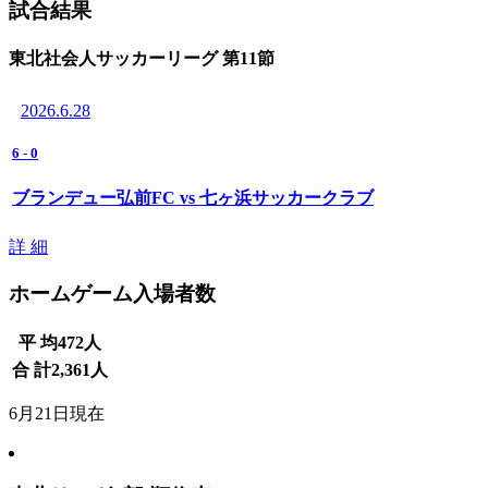
試合結果
東北社会人サッカーリーグ 第11節
2026.6.28
6
-
0
ブランデュー弘前FC vs 七ヶ浜サッカークラブ
詳 細
ホームゲーム入場者数
平 均
472
人
合 計
2,361
人
6月21日現在