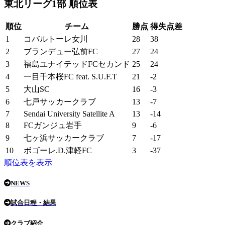
東北リーグ1部 順位表
順位
チーム
勝点
得失点差
1
コバルトーレ女川
28
38
2
ブランデュー弘前FC
27
24
3
福島ユナイテッドFCセカンド
25
24
4
一目千本桜FC feat. S.U.F.T
21
-2
5
大山SC
16
-3
6
七戸サッカークラブ
13
-7
7
Sendai University Satellite A
13
-14
8
FCガンジュ岩手
9
-6
9
七ヶ浜サッカークラブ
7
-17
10
ボゴーレ.D.津軽FC
3
-37
順位表を表示
NEWS
試合日程・結果
クラブ紹介