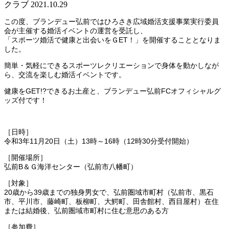
クラブ
2021.10.29
この度、ブランデュー弘前ではひろさき広域婚活支援事業実行委員
会が主催する婚活イベントの運営を受託し、
「スポーツ婚活で健康と出会いをＧET！」を開催することとなりま
した。
簡単・気軽にできるスポーツレクリエーションで身体を動かしなが
ら、交流を楽しむ婚活イベントです。
健康をGET!?できるお土産と、ブランデュー弘前FCオフィシャルグ
ッズ付です！
［日時］
令和3年11月20日（土）13時～16時（12時30分受付開始）
［開催場所］
弘前B＆Ｇ海洋センター（弘前市八幡町）
［対象］
20歳から39歳までの独身男女で、弘前圏域市町村（弘前市、黒石
市、平川市、藤崎町、板柳町、大鰐町、田舎館村、西目屋村）在住
または結婚後、弘前圏域市町村に住む意思のある方
［参加費］