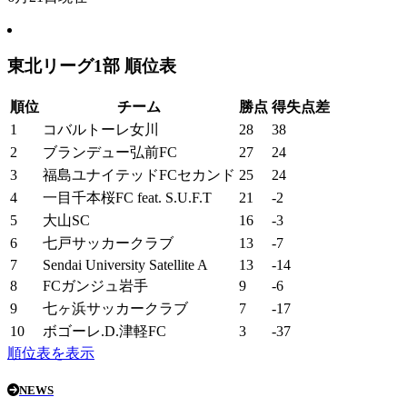
東北リーグ1部 順位表
順位
チーム
勝点
得失点差
1
コバルトーレ女川
28
38
2
ブランデュー弘前FC
27
24
3
福島ユナイテッドFCセカンド
25
24
4
一目千本桜FC feat. S.U.F.T
21
-2
5
大山SC
16
-3
6
七戸サッカークラブ
13
-7
7
Sendai University Satellite A
13
-14
8
FCガンジュ岩手
9
-6
9
七ヶ浜サッカークラブ
7
-17
10
ボゴーレ.D.津軽FC
3
-37
順位表を表示
NEWS