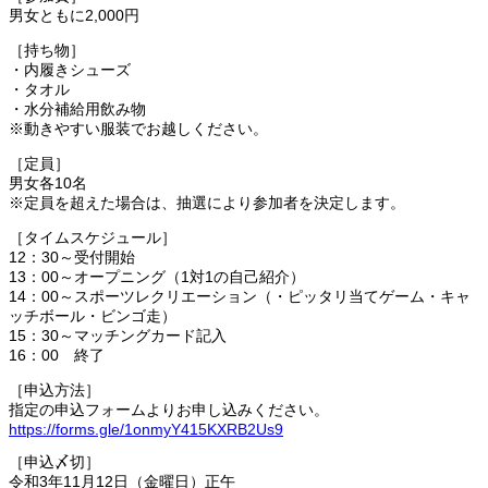
男女ともに2,000円
［持ち物］
・内履きシューズ
・タオル
・水分補給用飲み物
※動きやすい服装でお越しください。
［定員］
男女各10名
※定員を超えた場合は、抽選により参加者を決定します。
［タイムスケジュール］
12：30～受付開始
13：00～オープニング（1対1の自己紹介）
14：00～スポーツレクリエーション（・ピッタリ当てゲーム・キャ
ッチボール・ビンゴ走）
15：30～マッチングカード記入
16：00 終了
［申込方法］
指定の申込フォームよりお申し込みください。
https://forms.gle/1onmyY415KXRB2Us9
［申込〆切］
令和3年11月12日（金曜日）正午