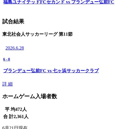
福島ユナイテッドFCセカンド vs ブランデュー弘前FC
試合結果
東北社会人サッカーリーグ 第11節
2026.6.28
6
-
0
ブランデュー弘前FC vs 七ヶ浜サッカークラブ
詳 細
ホームゲーム入場者数
平 均
472
人
合 計
2,361
人
6月21日現在