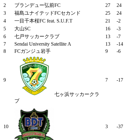
2
ブランデュー弘前FC
27
24
3
福島ユナイテッドFCセカンド
25
24
4
一目千本桜FC feat. S.U.F.T
21
-2
5
大山SC
16
-3
6
七戸サッカークラブ
13
-7
7
Sendai University Satellite A
13
-14
8
FCガンジュ岩手
9
-6
9
7
-17
七ヶ浜サッカークラ
ブ
10
3
-37