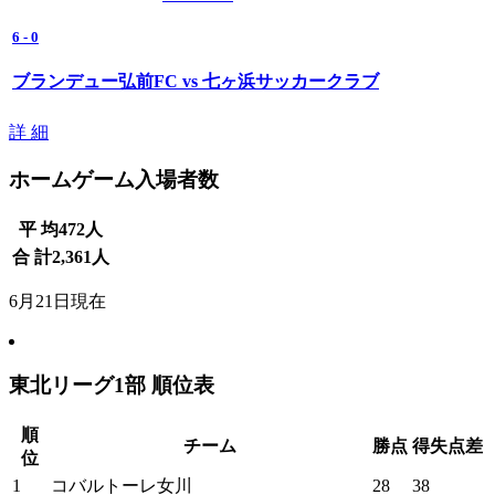
6
-
0
ブランデュー弘前FC vs 七ヶ浜サッカークラブ
詳 細
ホームゲーム入場者数
平 均
472
人
合 計
2,361
人
6月21日現在
東北リーグ1部 順位表
順
チーム
勝点
得失点差
位
1
コバルトーレ女川
28
38