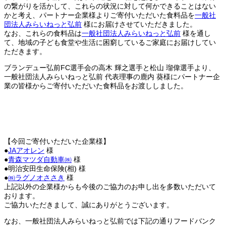
の繋がりを活かして、これらの状況に対して何かできることはない
かと考え、パートナー企業様よりご寄付いただいた食料品を
一般社
団法人みらいねっと弘前
様にお届けさせていただきました。
なお、これらの食料品は
一般社団法人みらいねっと弘前
様を通し
て、地域の子ども食堂や生活に困窮しているご家庭にお届けしてい
ただきます。
ブランデュー弘前FC選手会の高木 輝之選手と松山 瑠偉選手より、
一般社団法人みらいねっと弘前 代表理事の鹿内 葵様にパートナー企
業の皆様からご寄付いただいた食料品をお渡ししました。
【今回ご寄付いただいた企業様】
●
JAアオレン
様
●
青森マツダ自動車㈱
様
●明治安田生命保険(相) 様
●
㈱ラグノオささき
様
上記以外の企業様からも今後のご協力のお申し出を多数いただいて
おります。
ご協力いただきまして、誠にありがとうございます。
なお、一般社団法人みらいねっと弘前では下記の通りフードバンク