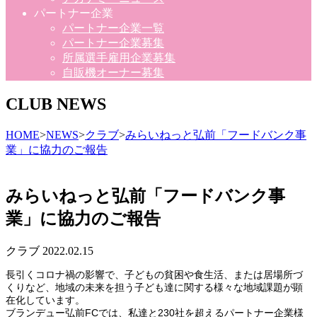
パートナー企業
パートナー企業一覧
パートナー企業募集
所属選手雇用企業募集
自販機オーナー募集
CLUB NEWS
HOME
>
NEWS
>
クラブ
>
みらいねっと弘前「フードバンク事
業」に協力のご報告
みらいねっと弘前「フードバンク事
業」に協力のご報告
クラブ
2022.02.15
長引くコロナ禍の影響で、子どもの貧困や食生活、または居場所づ
くりなど、地域の未来を担う子ども達に関する様々な地域課題が顕
在化しています。
ブランデュー弘前FCでは、私達と230社を超えるパートナー企業様