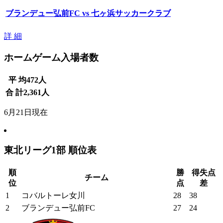
ブランデュー弘前FC vs 七ヶ浜サッカークラブ
詳 細
ホームゲーム入場者数
平 均
472
人
合 計
2,361
人
6月21日現在
東北リーグ1部 順位表
順
勝
得失点
チーム
位
点
差
1
コバルトーレ女川
28
38
2
ブランデュー弘前FC
27
24