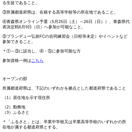
る生徒であること。
③所属都道府県は、在籍する高等学校等の所在地であること。
④青森県オンライン予選（5月25日（土）～26日（日））、青森県代
表決定戦6月9日（日）へ参加が可能なこと。
⑤ブランデュー弘前FCの合同練習会（日程等未定）やイベントなど
参加できること。
＊①～③に該当し、④・⑤に参加可能な方
参加資格一例は
こちら
オープンの部
所属都道府県は、下記のいずれかを拠点とした都道府県であること
（1）居住地を示す現住所
（2）勤務地
（3）ふるさと
＊「ふるさと」とは、卒業中学校又は卒業高等学校のいずれかの所
在地が属する都道府県とする。