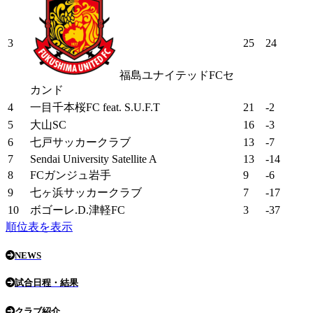
3
25
24
福島ユナイテッドFCセ
カンド
4
一目千本桜FC feat. S.U.F.T
21
-2
5
大山SC
16
-3
6
七戸サッカークラブ
13
-7
7
Sendai University Satellite A
13
-14
8
FCガンジュ岩手
9
-6
9
七ヶ浜サッカークラブ
7
-17
10
ボゴーレ.D.津軽FC
3
-37
順位表を表示
NEWS
試合日程・結果
クラブ紹介