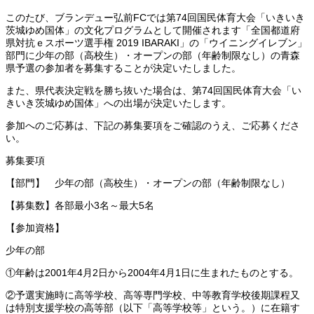
このたび、ブランデュー弘前FCでは第74回国民体育大会「いきいき
茨城ゆめ国体」の文化プログラムとして開催されます「全国都道府
県対抗ｅスポーツ選手権 2019 IBARAKI」の「ウイニングイレブン」
部門に少年の部（高校生）・オープンの部（年齢制限なし）の青森
県予選の参加者を募集することが決定いたしました。
また、県代表決定戦を勝ち抜いた場合は、第74回国民体育大会「い
きいき茨城ゆめ国体」への出場が決定いたします。
参加へのご応募は、下記の募集要項をご確認のうえ、ご応募くださ
い。
募集要項
【部門】 少年の部（高校生）・オープンの部（年齢制限なし）
【募集数】各部最小3名～最大5名
【参加資格】
少年の部
①年齢は2001年4月2日から2004年4月1日に生まれたものとする。
②予選実施時に高等学校、高等専門学校、中等教育学校後期課程又
は特別支援学校の高等部（以下「高等学校等」という。）に在籍す