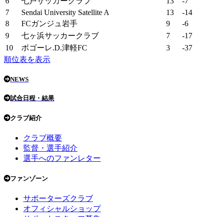
6
七戸サッカークラブ
13
-7
7
Sendai University Satellite A
13
-14
8
FCガンジュ岩手
9
-6
9
七ヶ浜サッカークラブ
7
-17
10
ボゴーレ.D.津軽FC
3
-37
順位表を表示
NEWS
試合日程・結果
クラブ紹介
クラブ概要
監督・選手紹介
選手へのファンレター
ファンゾーン
サポーターズクラブ
オフィシャルショップ