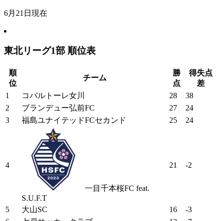
6月21日現在
東北リーグ1部 順位表
順
勝
得失点
チーム
位
点
差
1
コバルトーレ女川
28
38
2
ブランデュー弘前FC
27
24
3
福島ユナイテッドFCセカンド
25
24
4
21
-2
一目千本桜FC feat.
S.U.F.T
5
大山SC
16
-3