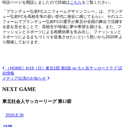
特設ページを開設しましたので詳細は
こちら
をご覧ください。
「ブランデュー弘前FCユニフォームデザインコンペ」は、ブランデ
ュー弘前FCを高校生等の若い世代に身近に感じてもらい、そのユニ
フォームでブランデュー弘前FCの選手が東北や全国の舞台で活躍す
る姿を見せることで、高校生や地域に夢や希望を届ける。また、フ
ァッションとスポーツによる相乗効果を生み出し、ファッションと
スポーツによるまちづくりを促進させたいという想いから2020年よ
り開催しております。
［HOME］6/19（日）東北1部 第5節 vs 七ヶ浜サッカークラブ 試
合情報
メディア出演のお知らせ
NEXT GAME
東北社会人サッカーリーグ 第12節
2026.8.30
14:00