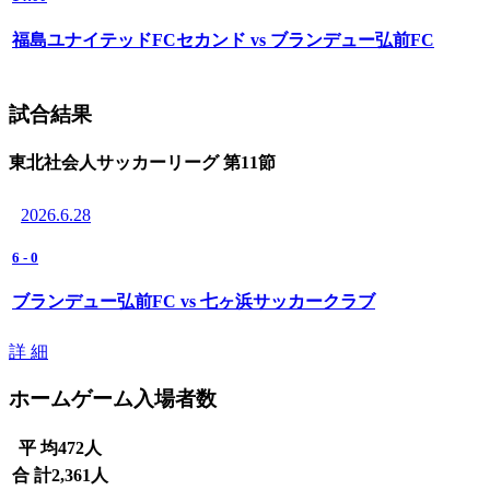
福島ユナイテッドFCセカンド vs ブランデュー弘前FC
試合結果
東北社会人サッカーリーグ 第11節
2026.6.28
6
-
0
ブランデュー弘前FC vs 七ヶ浜サッカークラブ
詳 細
ホームゲーム入場者数
平 均
472
人
合 計
2,361
人