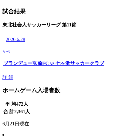
試合結果
東北社会人サッカーリーグ 第11節
2026.6.28
6
-
0
ブランデュー弘前FC vs 七ヶ浜サッカークラブ
詳 細
ホームゲーム入場者数
平 均
472
人
合 計
2,361
人
6月21日現在