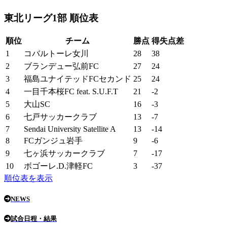
東北リーグ1部 順位表
順位
チーム
勝点
得失点差
1
コバルトーレ女川
28
38
2
ブランデュー弘前FC
27
24
3
福島ユナイテッドFCセカンド
25
24
4
一目千本桜FC feat. S.U.F.T
21
-2
5
大山SC
16
-3
6
七戸サッカークラブ
13
-7
7
Sendai University Satellite A
13
-14
8
FCガンジュ岩手
9
-6
9
七ヶ浜サッカークラブ
7
-17
10
ボゴーレ.D.津軽FC
3
-37
順位表を表示
NEWS
試合日程・結果