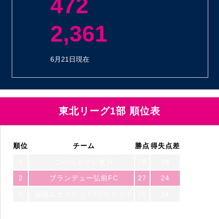
472
平 均
人
2,361
合 計
人
6月21日現在
東北リーグ1部 順位表
順位
チーム
勝点
得失点差
1
コバルトーレ女川
28
38
2
ブランデュー弘前FC
27
24
3
福島ユナイテッドFCセカンド
25
24
4
一目千本桜FC feat. S.U.F.T
21
-2