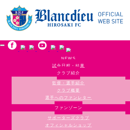
Skip to main content
NEWS
試合日程・結果
クラブ紹介
監督・選手紹介
クラブ概要
選手へのファンレター
ファンゾーン
サポーターズクラブ
オフィシャルショップ