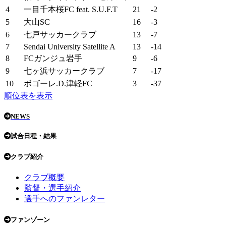
4
一目千本桜FC feat. S.U.F.T
21
-2
5
大山SC
16
-3
6
七戸サッカークラブ
13
-7
7
Sendai University Satellite A
13
-14
8
FCガンジュ岩手
9
-6
9
七ヶ浜サッカークラブ
7
-17
10
ボゴーレ.D.津軽FC
3
-37
順位表を表示
NEWS
試合日程・結果
クラブ紹介
クラブ概要
監督・選手紹介
選手へのファンレター
ファンゾーン