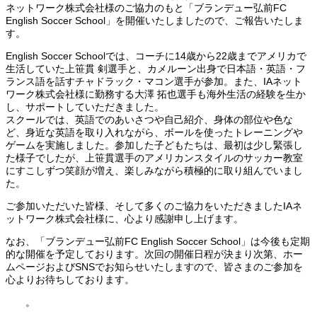
ネットワーク株式会社様のご協力のもと「ブランデュー弘前FC
English Soccer School」を開催いたしましたので、ご報告いたしま
す。
English Soccer Schoolでは、コーチに14歳から22歳までアメリカで
生活していた上笹貫 剣選手と、カメルーン出身で日本語・英語・フ
ランス語を話すチャドラック・マコン選手が参加。また、IAネット
ワーク株式会社様に勤務する大澤 拓也選手も海外生活の経験を生か
し、サポートしていただきました。
スクールでは、英語でのあいさつや自己紹介、身体の部位や色な
ど、身近な英語を取り入れながら、ボールを使ったトレーニングや
ゲームを実施しました。参加した子どもたちは、最初は少し緊張し
た様子でしたが、上笹貫選手のアメリカンスタイルのサッカー教室
にすこしずつ笑顔が増え、楽しみながら積極的に取り組んでいまし
た。
ご参加いただいた皆様、そして多くのご協力をいただきましたIAネ
ットワーク株式会社様に、心より感謝申し上げます。
なお、「ブランデュー弘前FC English Soccer School」は今後も定期
的な開催を予定しております。次回の開催日程が決まり次第、ホー
ムページおよびSNSでお知らせいたしますので、皆さまのご参加を
心よりお待ちしております。
。