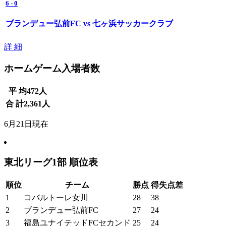
6
-
0
ブランデュー弘前FC vs 七ヶ浜サッカークラブ
詳 細
ホームゲーム入場者数
平 均
472
人
合 計
2,361
人
6月21日現在
東北リーグ1部 順位表
順位
チーム
勝点
得失点差
1
コバルトーレ女川
28
38
2
ブランデュー弘前FC
27
24
3
福島ユナイテッドFCセカンド
25
24