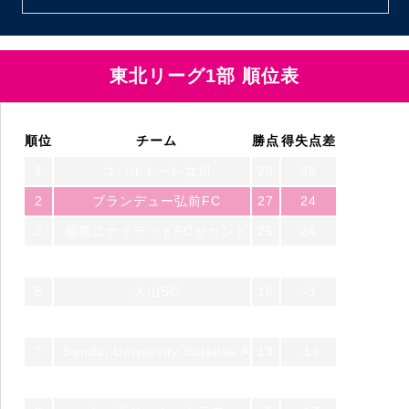
東北リーグ1部 順位表
順位
チーム
勝点
得失点差
1
コバルトーレ女川
28
38
2
ブランデュー弘前FC
27
24
3
福島ユナイテッドFCセカンド
25
24
4
一目千本桜FC feat. S.U.F.T
21
-2
5
大山SC
16
-3
6
七戸サッカークラブ
13
-7
7
Sendai University Satellite A
13
-14
8
FCガンジュ岩手
9
-6