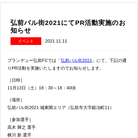
弘前バル街2021にてPR活動実施のお
知らせ
2021.11.11
イベント
ブランデュー弘前FCでは「
弘前バル街2021
」にて、下記の通
りPR活動を実施いたしますのでお知らせします。
［日時］
11月13日（土）18：30～18：40頃
［場所］
弘前バル街2021 城東閣エリア（弘前市大字鍛冶町11）
［参加選手］
高木 輝之 選手
横川 新 選手