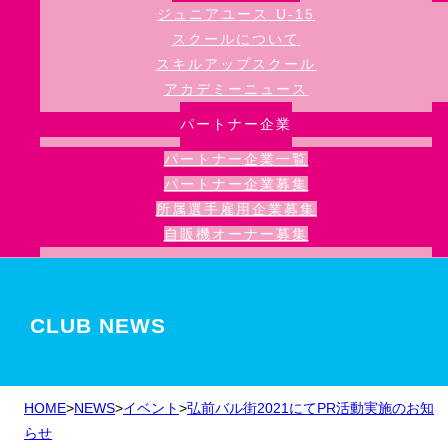
ジュニアユース U-15
スクールについて
スキルアップスクール
アカデミーニュース
パートナー企業
パートナー企業一覧
パートナー企業募集
所属選手雇用企業募集
自販機オーナー募集
CLUB NEWS
HOME
>
NEWS
>
イベント
>
弘前バル街2021にてPR活動実施のお知
らせ