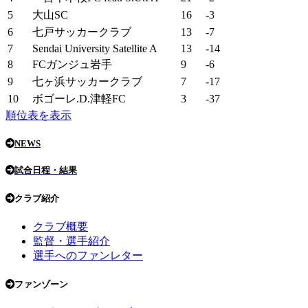
5
大山SC
16
-3
6
七戸サッカークラブ
13
-7
7
Sendai University Satellite A
13
-14
8
FCガンジュ岩手
9
-6
9
七ヶ浜サッカークラブ
7
-17
10
ボゴーレ.D.津軽FC
3
-37
順位表を表示
NEWS
試合日程・結果
クラブ紹介
クラブ概要
監督・選手紹介
選手へのファンレター
ファンゾーン