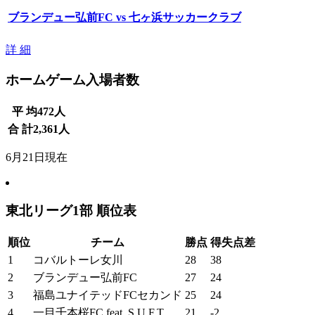
ブランデュー弘前FC vs 七ヶ浜サッカークラブ
詳 細
ホームゲーム入場者数
平 均
472
人
合 計
2,361
人
6月21日現在
東北リーグ1部 順位表
順位
チーム
勝点
得失点差
1
コバルトーレ女川
28
38
2
ブランデュー弘前FC
27
24
3
福島ユナイテッドFCセカンド
25
24
4
一目千本桜FC feat. S.U.F.T
21
-2