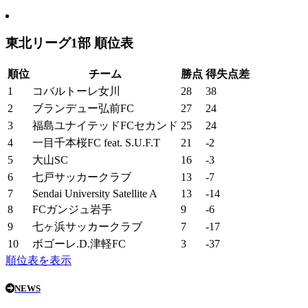
東北リーグ1部 順位表
順位
チーム
勝点
得失点差
1
コバルトーレ女川
28
38
2
ブランデュー弘前FC
27
24
3
福島ユナイテッドFCセカンド
25
24
4
一目千本桜FC feat. S.U.F.T
21
-2
5
大山SC
16
-3
6
七戸サッカークラブ
13
-7
7
Sendai University Satellite A
13
-14
8
FCガンジュ岩手
9
-6
9
七ヶ浜サッカークラブ
7
-17
10
ボゴーレ.D.津軽FC
3
-37
順位表を表示
NEWS