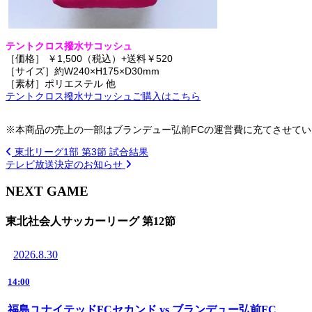
テントクロス撥水サコッシュ
［価格］ ￥1,500（税込）+送料￥520
［サイズ］約W240×H175×D30mm
［素材］ポリエステル 他
テントクロス撥水サコッシュご購入はこちら
※本商品の売上の一部はブランデュー弘前FCの運営費に充てさせて
東北リーグ1部 第3節 試合結果
テレビ放送決定のお知らせ
NEXT GAME
東北社会人サッカーリーグ 第12節
2026.8.30
14:00
福島ユナイテッドFCセカンド vs ブランデュー弘前FC