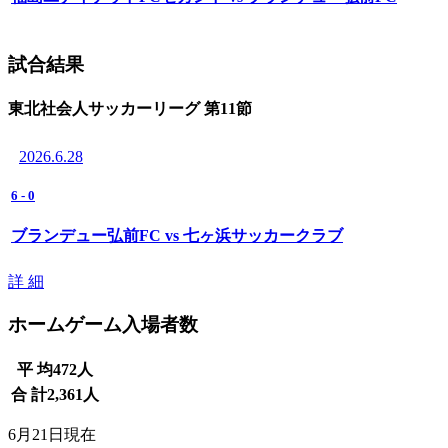
試合結果
東北社会人サッカーリーグ 第11節
2026.6.28
6
-
0
ブランデュー弘前FC vs 七ヶ浜サッカークラブ
詳 細
ホームゲーム入場者数
平 均
472
人
合 計
2,361
人
6月21日現在