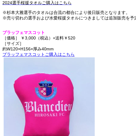
2024選手桜援タオルご購入はこちら
※杉本大雅選手のタオルは合流の都合により後日販売となります。
※売り切れの選手および水愛桜援タオルにつきましては追加販売を予
ブラッフェマスコット
［価格］ ￥3,000（税込）+送料￥520
［サイズ］
約W120×H156×厚み40mm
ブラッフェマスコットご購入はこちら