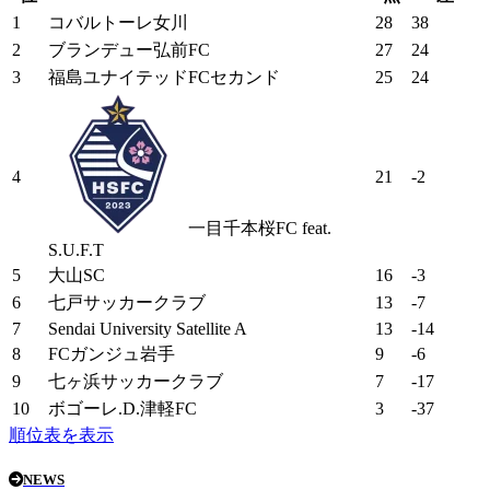
1
コバルトーレ女川
28
38
2
ブランデュー弘前FC
27
24
3
福島ユナイテッドFCセカンド
25
24
4
21
-2
一目千本桜FC feat.
S.U.F.T
5
大山SC
16
-3
6
七戸サッカークラブ
13
-7
7
Sendai University Satellite A
13
-14
8
FCガンジュ岩手
9
-6
9
七ヶ浜サッカークラブ
7
-17
10
ボゴーレ.D.津軽FC
3
-37
順位表を表示
NEWS