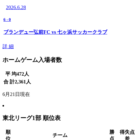
2026.6.28
6
-
0
ブランデュー弘前FC vs 七ヶ浜サッカークラブ
詳 細
ホームゲーム入場者数
平 均
472
人
合 計
2,361
人
6月21日現在
東北リーグ1部 順位表
順
勝
得失点
チーム
位
点
差