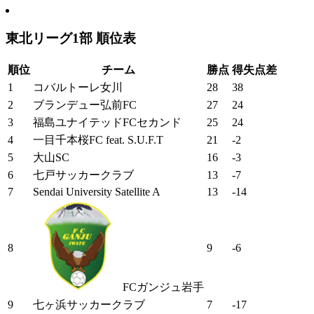
東北リーグ1部 順位表
順位
チーム
勝点
得失点差
1
コバルトーレ女川
28
38
2
ブランデュー弘前FC
27
24
3
福島ユナイテッドFCセカンド
25
24
4
一目千本桜FC feat. S.U.F.T
21
-2
5
大山SC
16
-3
6
七戸サッカークラブ
13
-7
7
Sendai University Satellite A
13
-14
8
9
-6
FCガンジュ岩手
9
七ヶ浜サッカークラブ
7
-17