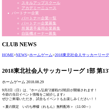
スキルアップスクール
アカデミーニュース
パートナー企業
パートナー企業一覧
パートナー企業募集
所属選手雇用企業募集
自販機オーナー募集
CLUB NEWS
HOME
>
NEWS
>
ホームゲーム
>
2018東北社会人サッカーリーグ 
2018東北社会人サッカーリーグ 1部 第1
ホームゲーム
2018.08.29
9月2日（日）は、”ホーム弘前”2連戦の2戦目が開催されます！
今節の当日イベント情報をご紹介します♪
ぜひご来場いただき、試合もイベントもお楽しみください！！
＜夏の限定 いのち檸檬（れもん）無料配布＞（11:00～）