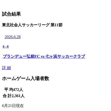
試合結果
東北社会人サッカーリーグ 第11節
2026.6.28
6
-
0
ブランデュー弘前FC vs 七ヶ浜サッカークラブ
詳 細
ホームゲーム入場者数
平 均
472
人
合 計
2,361
人
6月21日現在