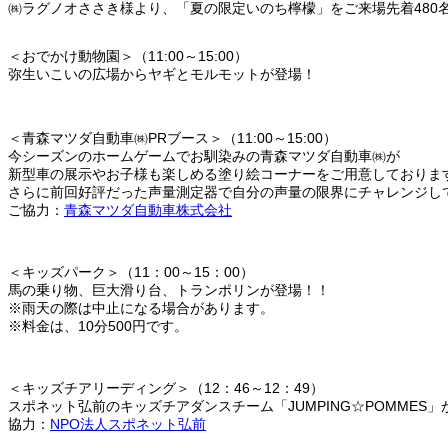
㈱ラグノオささき様より、「夏の限定いのち檸檬」をご来場先着480
＜おでかけ動物園＞（11:00～15:00）
弥生いこいの広場からヤギとモルモットが登場！
＜青森マツダ自動車㈱PRブース＞（11:00～15:00）
今シーズンのホームゲームでお馴染みの青森マツダ自動車㈱が
新型車の展示やお子様も楽しめる塗り絵コーナーをご用意しておりま
さらに前回好評だった声量測定器で自分の声量の限界にチャレンジし
ご協力：
青森マツダ自動車株式会社
＜キッズパーク＞（11：00～15：00）
馬の乗り物、巨大滑り台、トランポリンが登場！！
※雨天の際は中止になる場合があります。
※料金は、10分500円です。
＜キッズチアリーディング＞（12：46～12：49）
スポネット弘前のキッズチアダンスチーム「JUMPING☆POMMES
協力：
NPO法人スポネット弘前